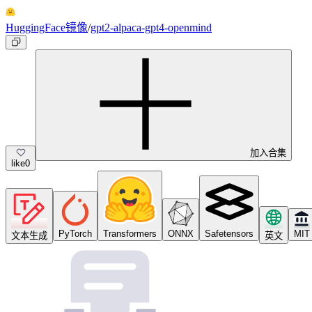
HuggingFace镜像
/
gpt2-alpaca-gpt4-openmind
加入合集
like
0
PyTorch
Transformers
ONNX
Safetensors
MIT
文本生成
英文