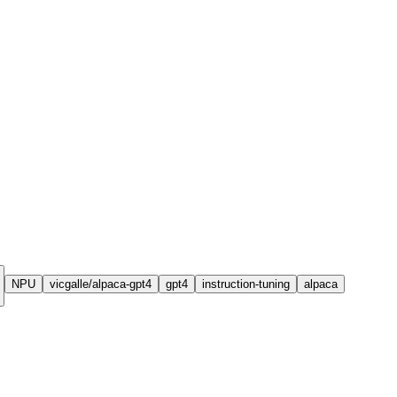
NPU
vicgalle/alpaca-gpt4
gpt4
instruction-tuning
alpaca