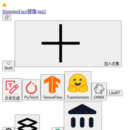
HuggingFace镜像
/
gpt2
加入合集
like
0
LiteRT
PyTorch
TensorFlow
Transformers
ONNX
文本生成