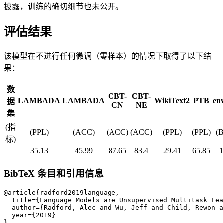
披露，训练的确切细节也未公开。
评估结果
该模型在不进行任何微调（零样本）的情况下取得了以下结
果：
数
CBT-
CBT-
LAMBADA
LAMBADA
WikiText2
PTB
en
据
CN
NE
集
(指
(PPL)
(ACC)
(ACC)
(ACC)
(PPL)
(PPL)
(
标)
35.13
45.99
87.65
83.4
29.41
65.85
1
BibTeX 条目和引用信息
@article{radford2019language,

  title={Language Models are Unsupervised Multitask Lea
  author={Radford, Alec and Wu, Jeff and Child, Rewon a
  year={2019}

}