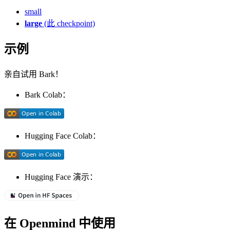
small
large
(此 checkpoint)
示例
亲自试用 Bark！
Bark Colab：
Hugging Face Colab：
Hugging Face 演示：
在 Openmind 中使用