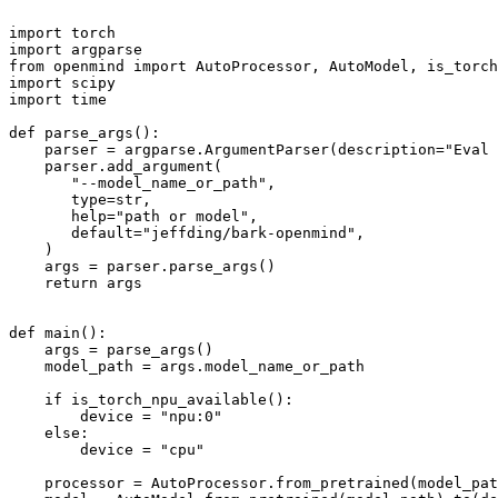
import torch

import argparse

from openmind import AutoProcessor, AutoModel, is_torch
import scipy

import time

def parse_args():

    parser = argparse.ArgumentParser(description="Eval 
    parser.add_argument(

       "--model_name_or_path",

       type=str,

       help="path or model",

       default="jeffding/bark-openmind",

    )

    args = parser.parse_args()

    return args

def main():

    args = parse_args()

    model_path = args.model_name_or_path

    if is_torch_npu_available():

        device = "npu:0"

    else:

        device = "cpu"

    processor = AutoProcessor.from_pretrained(model_pat