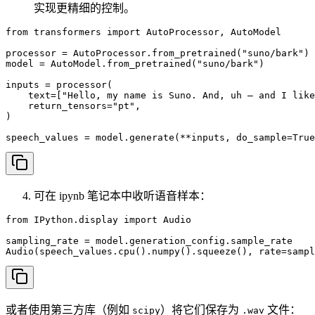
实现更精细的控制。
from transformers import AutoProcessor, AutoModel

processor = AutoProcessor.from_pretrained("suno/bark")

model = AutoModel.from_pretrained("suno/bark")

inputs = processor(

    text=["Hello, my name is Suno. And, uh — and I like
    return_tensors="pt",

)

speech_values = model.generate(**inputs, do_sample=True
可在 ipynb 笔记本中收听语音样本：
from IPython.display import Audio

sampling_rate = model.generation_config.sample_rate

Audio(speech_values.cpu().numpy().squeeze(), rate=sampl
或者使用第三方库（例如
）将它们保存为
文件：
scipy
.wav