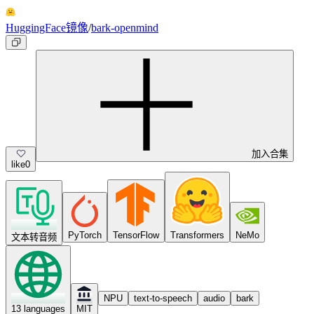
HuggingFace镜像
/
bark-openmind
加入合集
like
0
PyTorch
TensorFlow
Transformers
NeMo
文本转音频
NPU
text-to-speech
audio
bark
13 languages
MIT