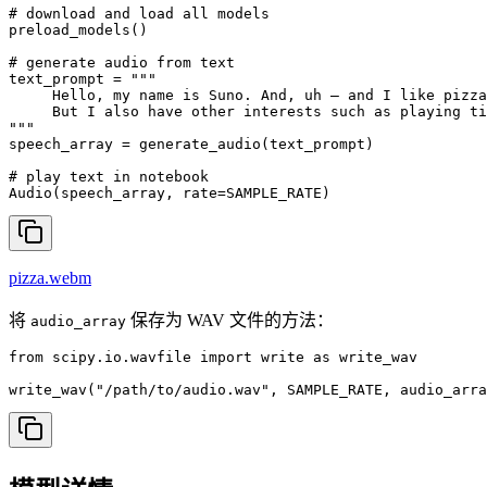
# download and load all models

preload_models()

# generate audio from text

text_prompt = """

     Hello, my name is Suno. And, uh — and I like pizza
     But I also have other interests such as playing ti
"""

speech_array = generate_audio(text_prompt)

# play text in notebook

Audio(speech_array, rate=SAMPLE_RATE)
pizza.webm
将
保存为 WAV 文件的方法：
audio_array
from scipy.io.wavfile import write as write_wav

write_wav("/path/to/audio.wav", SAMPLE_RATE, audio_arra