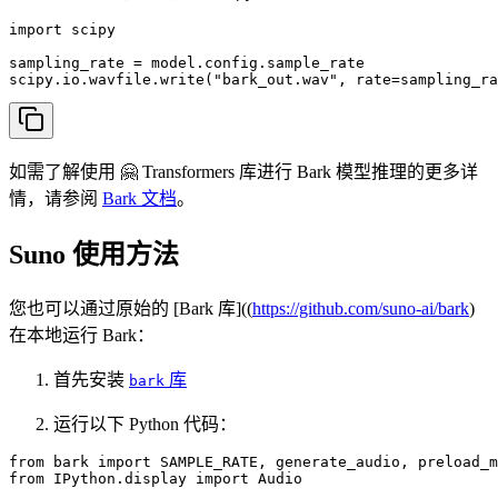
import scipy

sampling_rate = model.config.sample_rate

scipy.io.wavfile.write("bark_out.wav", rate=sampling_ra
如需了解使用 🤗 Transformers 库进行 Bark 模型推理的更多详
情，请参阅
Bark 文档
。
Suno 使用方法
您也可以通过原始的 [Bark 库]((
https://github.com/suno-ai/bark
)
在本地运行 Bark：
首先安装
库
bark
运行以下 Python 代码：
from bark import SAMPLE_RATE, generate_audio, preload_m
from IPython.display import Audio
