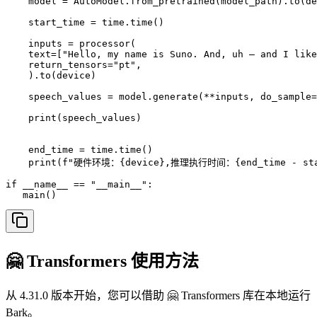
    model = AutoModel.from_pretrained(model_path).to(de
    start_time = time.time()

    inputs = processor(

    text=["Hello, my name is Suno. And, uh — and I like
    return_tensors="pt",

    ).to(device)

    speech_values = model.generate(**inputs, do_sample=
    print(speech_values)

    end_time = time.time()

    print(f"硬件环境：{device},推理执行时间：{end_time - star
if __name__ == "__main__":

   main()
🤗 Transformers 使用方法
从 4.31.0 版本开始，您可以借助 🤗 Transformers 库在本地运行
Bark。