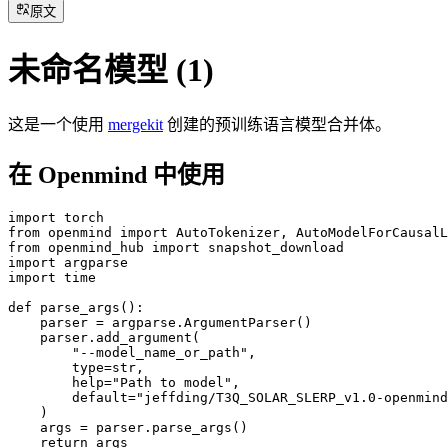
原文
未命名模型 (1)
这是一个使用
mergekit
创建的预训练语言模型合并体。
在 Openmind 中使用
import torch

from openmind import AutoTokenizer, AutoModelForCausalL
from openmind_hub import snapshot_download

import argparse

import time

def parse_args():

    parser = argparse.ArgumentParser()

    parser.add_argument(

        "--model_name_or_path",

        type=str,

        help="Path to model",

        default="jeffding/T3Q_SOLAR_SLERP_v1.0-openmind
    )

    args = parser.parse_args()

    return args
