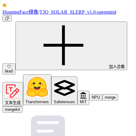
HuggingFace镜像
/
T3Q_SOLAR_SLERP_v1.0-openmind
加入合集
like
0
NPU
merge
Transformers
Safetensors
MIT
文本生成
mergekit