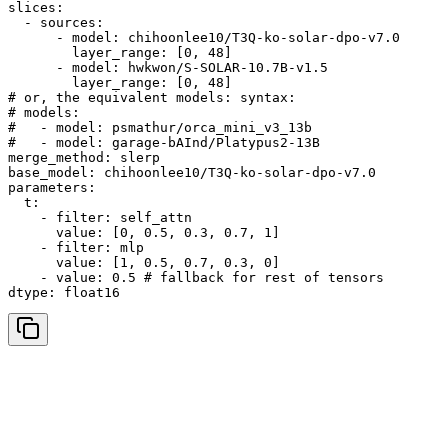
slices:

  - sources:

      - model: chihoonlee10/T3Q-ko-solar-dpo-v7.0

        layer_range: [0, 48]

      - model: hwkwon/S-SOLAR-10.7B-v1.5

        layer_range: [0, 48]

# or, the equivalent models: syntax:

# models:

#   - model: psmathur/orca_mini_v3_13b

#   - model: garage-bAInd/Platypus2-13B

merge_method: slerp

base_model: chihoonlee10/T3Q-ko-solar-dpo-v7.0

parameters:

  t:

    - filter: self_attn

      value: [0, 0.5, 0.3, 0.7, 1]

    - filter: mlp

      value: [1, 0.5, 0.7, 0.3, 0]

    - value: 0.5 # fallback for rest of tensors
