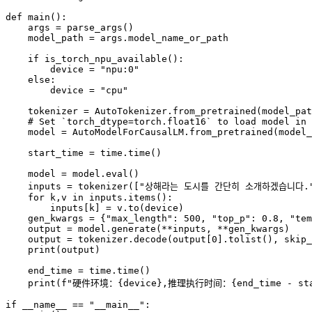
def main():

    args = parse_args()

    model_path = args.model_name_or_path

    if is_torch_npu_available():

        device = "npu:0"

    else:

        device = "cpu"

    tokenizer = AutoTokenizer.from_pretrained(model_pat
    # Set `torch_dtype=torch.float16` to load model in 
    model = AutoModelForCausalLM.from_pretrained(model_
    start_time = time.time()

    model = model.eval()

    inputs = tokenizer(["상해라는 도시를 간단히 소개하겠습니다."],
    for k,v in inputs.items():

        inputs[k] = v.to(device)

    gen_kwargs = {"max_length": 500, "top_p": 0.8, "tem
    output = model.generate(**inputs, **gen_kwargs)

    output = tokenizer.decode(output[0].tolist(), skip_
    print(output)

    end_time = time.time()

    print(f"硬件环境：{device},推理执行时间：{end_time - star
if __name__ == "__main__":
