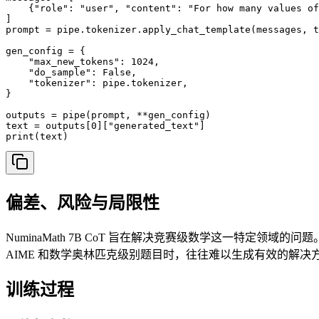
    {"role": "user", "content": "For how many values of
]

prompt = pipe.tokenizer.apply_chat_template(messages, t
gen_config = {

    "max_new_tokens": 1024,

    "do_sample": False,

    "tokenizer": pipe.tokenizer,

}

outputs = pipe(prompt, **gen_config)

text = outputs[0]["generated_text"]

print(text)
偏差、风险与局限性
NuminaMath 7B CoT 旨在解决竞赛级数学这一特定
AIME 和数学奥林匹克级别题目时，往往难以生成有效的解
训练过程