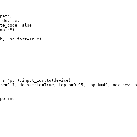
path,

=device,

te_code=False,

main")

h, use_fast=True)

rs='pt').input_ids.to(device)

re=0.7, do_sample=True, top_p=0.95, top_k=40, max_new_to
peline
