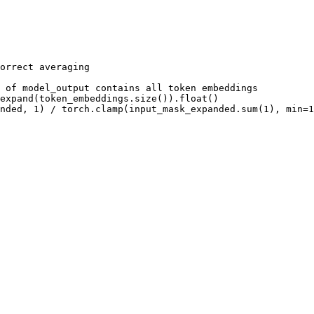
orrect averaging

 of model_output contains all token embeddings

expand(token_embeddings.size()).float()

nded, 1) / torch.clamp(input_mask_expanded.sum(1), min=1