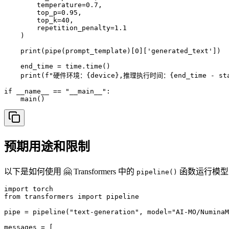
        temperature=0.7,

        top_p=0.95,

        top_k=40,

        repetition_penalty=1.1

    )

    print(pipe(prompt_template)[0]['generated_text'])

    end_time = time.time()

    print(f"硬件环境：{device},推理执行时间：{end_time - star
if __name__ == "__main__":

预期用途和限制
以下是如何使用 🤗 Transformers 中的
函数运行模型
pipeline()
import torch

from transformers import pipeline

pipe = pipeline("text-generation", model="AI-MO/NuminaM
messages = [
