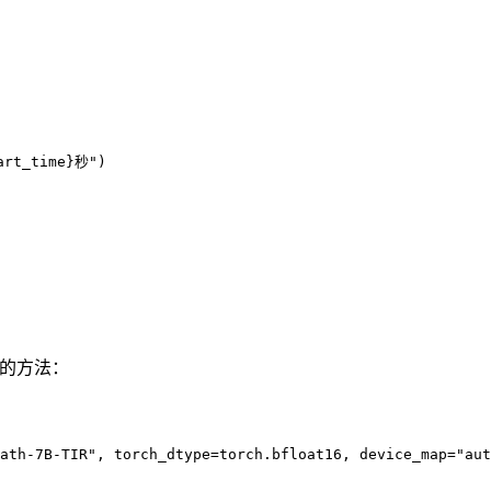
t_time}秒")

的方法：
ath-7B-TIR", torch_dtype=torch.bfloat16, device_map="aut