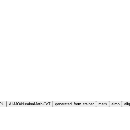
PU
AI-MO/NuminaMath-CoT
generated_from_trainer
math
aimo
ali