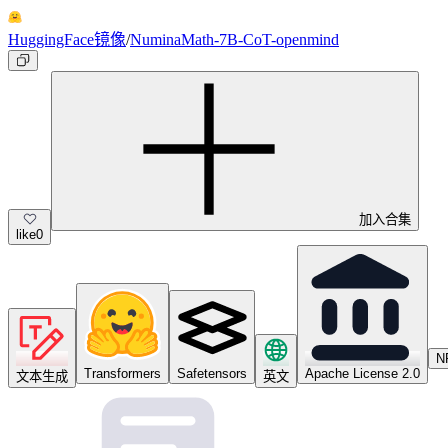
HuggingFace镜像
/
NuminaMath-7B-CoT-openmind
加入合集
like
0
N
Transformers
Safetensors
Apache License 2.0
文本生成
英文