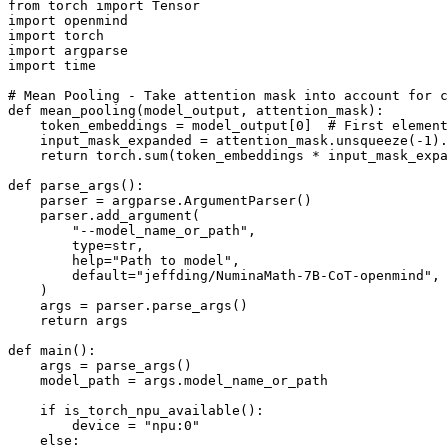
from torch import Tensor

import openmind

import torch

import argparse

import time

# Mean Pooling - Take attention mask into account for c
def mean_pooling(model_output, attention_mask):

    token_embeddings = model_output[0]  # First element
    input_mask_expanded = attention_mask.unsqueeze(-1).
    return torch.sum(token_embeddings * input_mask_expa
def parse_args():

    parser = argparse.ArgumentParser()

    parser.add_argument(

        "--model_name_or_path",

        type=str,

        help="Path to model",

        default="jeffding/NuminaMath-7B-CoT-openmind",

    )

    args = parser.parse_args()

    return args

def main():

    args = parse_args()

    model_path = args.model_name_or_path

    if is_torch_npu_available():

        device = "npu:0"

    else:
