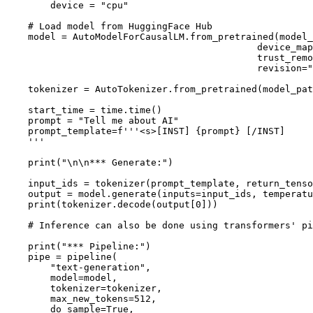
        device = "cpu"

    # Load model from HuggingFace Hub

    model = AutoModelForCausalLM.from_pretrained(model_
                                             device_map
                                             trust_remo
                                             revision="
    tokenizer = AutoTokenizer.from_pretrained(model_pat
    start_time = time.time()

    prompt = "Tell me about AI"

    prompt_template=f'''<s>[INST] {prompt} [/INST]

    '''

    print("\n\n*** Generate:")

    input_ids = tokenizer(prompt_template, return_tenso
    output = model.generate(inputs=input_ids, temperatu
    print(tokenizer.decode(output[0]))

    # Inference can also be done using transformers' pi
    print("*** Pipeline:")

    pipe = pipeline(

        "text-generation",

        model=model,

        tokenizer=tokenizer,

        max_new_tokens=512,

        do_sample=True,
