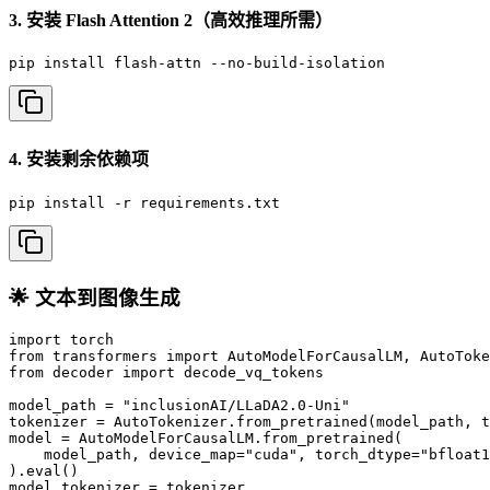
3. 安装 Flash Attention 2（高效推理所需）
pip install flash-attn --no-build-isolation
4. 安装剩余依赖项
pip install -r requirements.txt
🌟 文本到图像生成
import torch

from transformers import AutoModelForCausalLM, AutoToke
from decoder import decode_vq_tokens

model_path = "inclusionAI/LLaDA2.0-Uni"

tokenizer = AutoTokenizer.from_pretrained(model_path, t
model = AutoModelForCausalLM.from_pretrained(

    model_path, device_map="cuda", torch_dtype="bfloat1
).eval()

model.tokenizer = tokenizer
