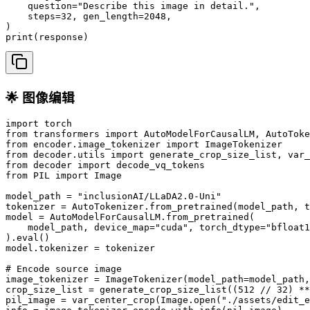
    question="Describe this image in detail.",

    steps=32, gen_length=2048,

)

print(response)
🌟 图像编辑
import torch

from transformers import AutoModelForCausalLM, AutoToke
from encoder.image_tokenizer import ImageTokenizer

from decoder.utils import generate_crop_size_list, var_
from decoder import decode_vq_tokens

from PIL import Image

model_path = "inclusionAI/LLaDA2.0-Uni"

tokenizer = AutoTokenizer.from_pretrained(model_path, t
model = AutoModelForCausalLM.from_pretrained(

    model_path, device_map="cuda", torch_dtype="bfloat1
).eval()

model.tokenizer = tokenizer

# Encode source image

image_tokenizer = ImageTokenizer(model_path=model_path,
crop_size_list = generate_crop_size_list((512 // 32) **
pil_image = var_center_crop(Image.open("./assets/edit_e