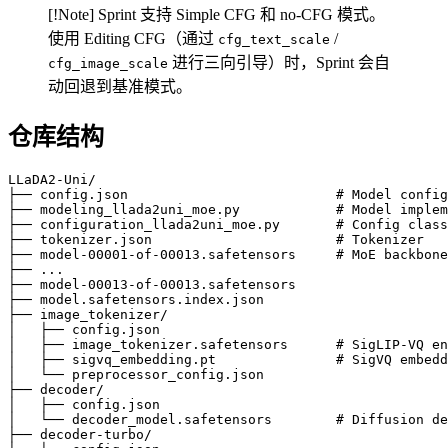
[!Note] Sprint 支持 Simple CFG 和 no-CFG 模式。
使用 Editing CFG（通过
/
cfg_text_scale
进行三向引导）时，Sprint 会自
cfg_image_scale
动回退到基准模式。
仓库结构
LLaDA2-Uni/

├── config.json                          # Model config
├── modeling_llada2uni_moe.py            # Model implem
├── configuration_llada2uni_moe.py       # Config class

├── tokenizer.json                       # Tokenizer

├── model-00001-of-00013.safetensors     # MoE backbone
├── ...

├── model-00013-of-00013.safetensors

├── model.safetensors.index.json

├── image_tokenizer/

│   ├── config.json

│   ├── image_tokenizer.safetensors      # SigLIP-VQ en
│   ├── sigvq_embedding.pt               # SigVQ embedd
│   └── preprocessor_config.json

├── decoder/

│   ├── config.json

│   └── decoder_model.safetensors        # Diffusion de
├── decoder-turbo/
