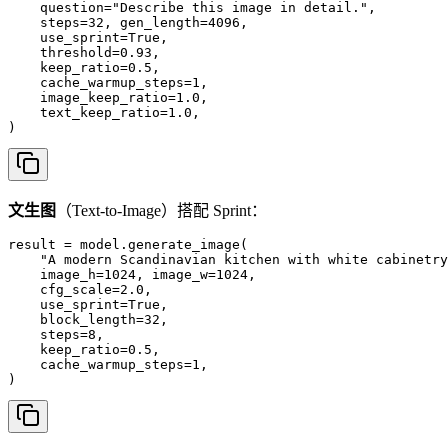
    question="Describe this image in detail.",

    steps=32, gen_length=4096,

    use_sprint=True,

    threshold=0.93,

    keep_ratio=0.5,

    cache_warmup_steps=1,

    image_keep_ratio=1.0,

    text_keep_ratio=1.0,

)
文生图
（Text-to-Image）搭配 Sprint：
result = model.generate_image(

    "A modern Scandinavian kitchen with white cabinetry
    image_h=1024, image_w=1024,

    cfg_scale=2.0,

    use_sprint=True,

    block_length=32,

    steps=8,

    keep_ratio=0.5,

    cache_warmup_steps=1,

)