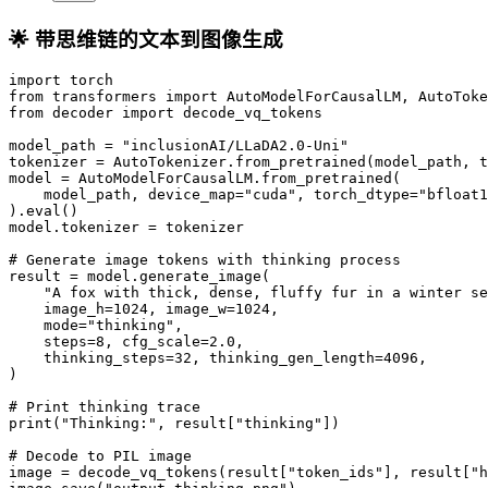
🌟 带思维链的文本到图像生成
import torch

from transformers import AutoModelForCausalLM, AutoToke
from decoder import decode_vq_tokens

model_path = "inclusionAI/LLaDA2.0-Uni"

tokenizer = AutoTokenizer.from_pretrained(model_path, t
model = AutoModelForCausalLM.from_pretrained(

    model_path, device_map="cuda", torch_dtype="bfloat1
).eval()

model.tokenizer = tokenizer

# Generate image tokens with thinking process

result = model.generate_image(

    "A fox with thick, dense, fluffy fur in a winter se
    image_h=1024, image_w=1024,

    mode="thinking",

    steps=8, cfg_scale=2.0,

    thinking_steps=32, thinking_gen_length=4096,

)

# Print thinking trace

print("Thinking:", result["thinking"])

# Decode to PIL image

image = decode_vq_tokens(result["token_ids"], result["h