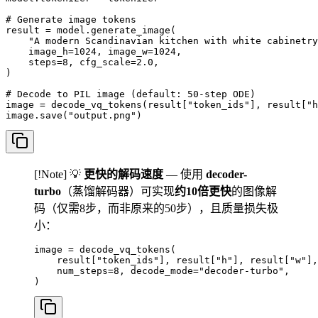
# Generate image tokens

result = model.generate_image(

    "A modern Scandinavian kitchen with white cabinetry
    image_h=1024, image_w=1024,

    steps=8, cfg_scale=2.0,

)

# Decode to PIL image (default: 50-step ODE)

image = decode_vq_tokens(result["token_ids"], result["h
image.save("output.png")
[!Note] 💡
更快的解码速度
— 使用
decoder-
turbo
（蒸馏解码器）可实现
约10倍更快
的图像解
码（仅需8步，而非原来的50步），且质量损失极
小：
image = decode_vq_tokens(

    result["token_ids"], result["h"], result["w"],
    num_steps=8, decode_mode="decoder-turbo",

)