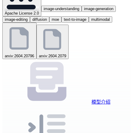
image-understanding
image-generation
Apache License 2.0
image-editing
diffusion
moe
text-to-image
multimodal
arxiv:2604.20796
arxiv:2604.2079
模型介绍