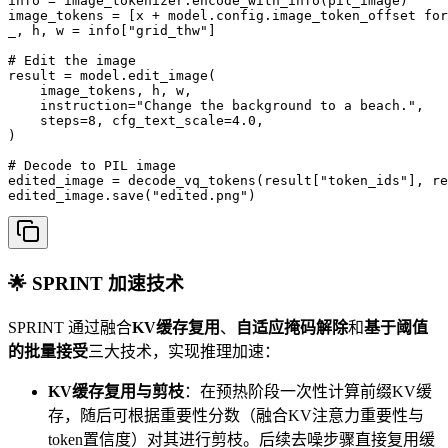
info = image_tokenizer.encode_with_info(pil_image)

image_tokens = [x + model.config.image_token_offset for
_, h, w = info["grid_thw"]

# Edit the image

result = model.edit_image(

    image_tokens, h, w,

    instruction="Change the background to a beach.",

    steps=8, cfg_text_scale=4.0,

)

# Decode to PIL image

edited_image = decode_vq_tokens(result["token_ids"], re
edited_image.save("edited.png")
🌟 SPRINT 加速技术
SPRINT 通过融合
KV缓存复用
、
自适应掩码解除
和
基于阈值
的批量接受
三大技术，实现推理加速：
KV缓存复用与剪枝
：在预热阶段一次性计算前缀KV缓
存，随后可根据重要性分数（融合KV注意力重要性与
token置信度）对其进行剪枝。后续去噪步骤直接复用缓