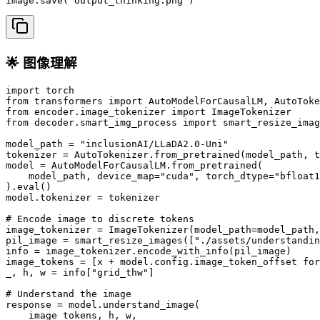
image.save("output_thinking.png")
🌟 图像理解
import torch

from transformers import AutoModelForCausalLM, AutoToke
from encoder.image_tokenizer import ImageTokenizer

from decoder.smart_img_process import smart_resize_imag
model_path = "inclusionAI/LLaDA2.0-Uni"

tokenizer = AutoTokenizer.from_pretrained(model_path, t
model = AutoModelForCausalLM.from_pretrained(

    model_path, device_map="cuda", torch_dtype="bfloat1
).eval()

model.tokenizer = tokenizer

# Encode image to discrete tokens

image_tokenizer = ImageTokenizer(model_path=model_path,
pil_image = smart_resize_images(["./assets/understandin
info = image_tokenizer.encode_with_info(pil_image)

image_tokens = [x + model.config.image_token_offset for
_, h, w = info["grid_thw"]

# Understand the image

response = model.understand_image(

    image_tokens, h, w,
