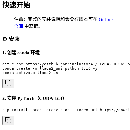
快速开始
注意
：完整的安装说明和命令行脚本可在
GitHub
仓库
中获取。
⚙️ 安装
1. 创建 conda 环境
git clone https://github.com/inclusionAI/LLaDA2.0-Uni &
conda create -n llada2_uni python=3.10 -y

conda activate llada2_uni
2. 安装 PyTorch（CUDA 12.4）
pip install torch torchvision --index-url https://downl