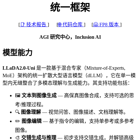
统一框架
[
📑 技术报告
] [
🌐 代码仓库
] [
🤗 FP8 版本
]
AGI 研究中心，Inclusion AI
模型能力
LLaDA2.0-Uni
是一款基于混合专家（Mixture-of-Experts,
MoE）架构的统一扩散大型语言模型（dLLM），它在单一模
型内无缝整合了多模态理解与生成能力。其支持功能包括：
🖼️
文本到图像生成
— 高保真图像合成，支持可选的思
考/推理过程。
🔍
图像理解
— 视觉问答、图像描述、文档理解等。
✏️
图像编辑
— 基于指令的编辑，支持单参考或多参考
图像。
🎨
交错生成与推理
— 初步支持交错生成，并解锁高级