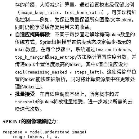
存的前缀，大幅减少计算量。通过设置模态级保留比例
（
、
），可实现精细
image_keep_ratio
text_keep_ratio
化控制——例如，为保证质量保留所有图像/文本token，
同时仍能享受缓存复用带来的收益。
自适应掩码解除
：不同于每步固定解除掩码token数量的
传统方式，Sprint根据模型置信度动态决定每步揭示的
token数量。在每个步骤中，系统通过
、
low_confidence
或
等策略计算置信度分数，并
top_k_margin
neg_entropy
传递top-k个置信度最高的token，其中k值自适应设为
。这使得简单位
ceil(remaining_masked / steps_left)
置的token能快速被解析，同时将计算资源集中在更难处
理的token上。
批量接受
：在自适应调度基础上，所有概率超过
的token将被批量接受，进一步减少所需的去
threshold
噪迭代次数。
SPRINT的图像理解能力
：
response = model.understand_image(

    image_tokens, h, w,
