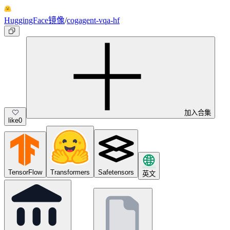
HuggingFace镜像
/
cogagent-vqa-hf
加入合集
like
0
TensorFlow
Transformers
Safetensors
英文