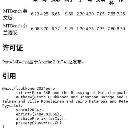
科
MTBench 英
6.13
4.25
6.65
9.60
2.30
4.30
7.05
7.55
7.35
文版
MTBench 芬
6.06
3.70
6.37
9.25
1.20
4.35
7.35
7.80
8.50
兰语版
许可证
Poro-34B-chat基于Apache 2.0许可证发布。
引用
@misc{luukkonen2024poro,

      title={Poro 34B and the Blessing of Multilinguali
      author={Risto Luukkonen and Jonathan Burdge and E
Talman and Ville Komulainen and Väinö Hatanpää and Pete
Pyysalo},

      year={2024},

      eprint={2404.01856},

      archivePrefix={arXiv},

      primaryClass={cs.CL}

}   