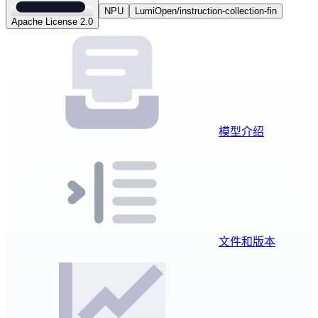
NPU
LumiOpen/instruction-collection-fin
Apache License 2.0
模型介绍
文件和版本