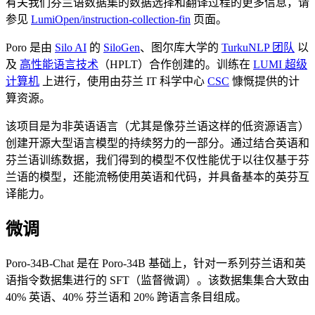
有关我们芬兰语数据集的数据选择和翻译过程的更多信息，请
参见
LumiOpen/instruction-collection-fin
页面。
Poro 是由
Silo AI
的
SiloGen
、图尔库大学的
TurkuNLP 团队
以
及
高性能语言技术
（HPLT）合作创建的。训练在
LUMI 超级
计算机
上进行，使用由芬兰 IT 科学中心
CSC
慷慨提供的计
算资源。
该项目是为非英语语言（尤其是像芬兰语这样的低资源语言）
创建开源大型语言模型的持续努力的一部分。通过结合英语和
芬兰语训练数据，我们得到的模型不仅性能优于以往仅基于芬
兰语的模型，还能流畅使用英语和代码，并具备基本的英芬互
译能力。
微调
Poro-34B-Chat 是在 Poro-34B 基础上，针对一系列芬兰语和英
语指令数据集进行的 SFT（监督微调）。该数据集集合大致由
40% 英语、40% 芬兰语和 20% 跨语言条目组成。