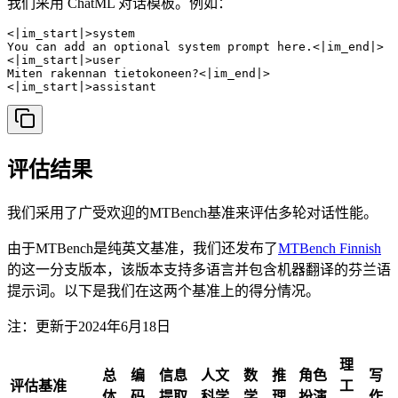
我们采用 ChatML 对话模板。例如：
<|im_start|>system 

You can add an optional system prompt here.<|im_end|> 

<|im_start|>user 

Miten rakennan tietokoneen?<|im_end|>

<|im_start|>assistant 
评估结果
我们采用了广受欢迎的MTBench基准来评估多轮对话性能。
由于MTBench是纯英文基准，我们还发布了
MTBench Finnish
的这一分支版本，该版本支持多语言并包含机器翻译的芬兰语
提示词。以下是我们在这两个基准上的得分情况。
注：更新于2024年6月18日
理
总
编
信息
人文
数
推
角色
写
评估基准
工
体
码
提取
科学
学
理
扮演
作