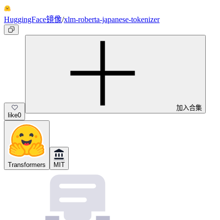
HuggingFace镜像
/
xlm-roberta-japanese-tokenizer
加入合集
like
0
Transformers
MIT