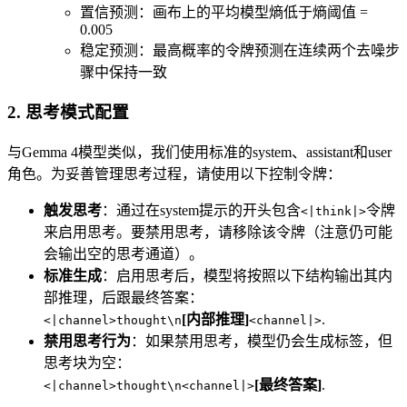
置信预测：画布上的平均模型熵低于熵阈值 =
0.005
稳定预测：最高概率的令牌预测在连续两个去噪步
骤中保持一致
2. 思考模式配置
与Gemma 4模型类似，我们使用标准的system、assistant和user
角色。为妥善管理思考过程，请使用以下控制令牌：
触发思考
：通过在system提示的开头包含
令牌
<|think|>
来启用思考。要禁用思考，请移除该令牌（注意仍可能
会输出空的思考通道）。
标准生成
：启用思考后，模型将按照以下结构输出其内
部推理，后跟最终答案：
[内部推理]
.
<|channel>thought\n
<channel|>
禁用思考行为
：如果禁用思考，模型仍会生成标签，但
思考块为空：
[最终答案]
.
<|channel>thought\n<channel|>