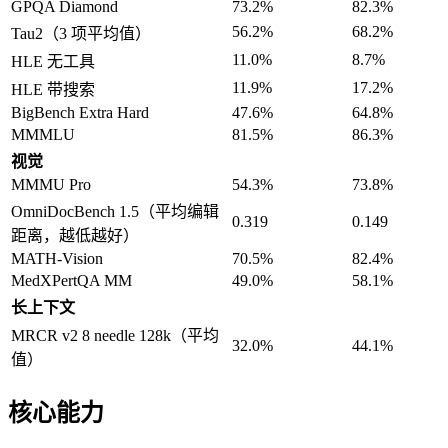
GPQA Diamond
73.2%
82.3%
56.2%
68.2%
Tau2（3 项平均值）
11.0%
8.7%
HLE 无工具
11.9%
17.2%
HLE 带搜索
BigBench Extra Hard
47.6%
64.8%
MMMLU
81.5%
86.3%
视觉
MMMU Pro
54.3%
73.8%
OmniDocBench 1.5（平均编辑
0.319
0.149
距离，越低越好）
MATH-Vision
70.5%
82.4%
MedXPertQA MM
49.0%
58.1%
长上下文
MRCR v2 8 needle 128k（平均
32.0%
44.1%
值）
核心能力