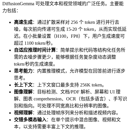
DiffusionGemma 可处理文本和视觉领域的广泛任务。主要能
力包括：
高速生成
：通过扩散采样对 256 个 token 进行并行去
噪，每次前向传递可生成 15-20 个 token，从而实现低延
迟。在小批量设置（H100，FP8）下，用户生成速度可
超过 1100 token/秒。
自适应推理时间计算
：简单提示和代码等结构化任务所
需的去噪步骤更少，能够根据任务复杂度动态调整
token/秒的生成速度。
思考能力
：内置推理模式，允许模型在回答前进行逐步
思考。
长上下文
：上下文窗口最多支持 256K token。
图像理解
：目标检测、文档/PDF 解析、屏幕和 UI 理
解、图表 comprehension、OCR（包括多语言）、手写识
别和指向。可处理不同宽高比和分辨率的图像。
视频理解
：通过处理帧序列来分析和描述视频内容。
交错多模态输入
：在单个提示中混合图像、视频和文
本，以支持需要丰富上下文的推理。