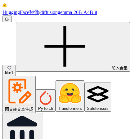
HuggingFace镜像
/
diffusiongemma-26B-A4B-it
加入合集
like
1
PyTorch
Transformers
Safetensors
图文转文本生成