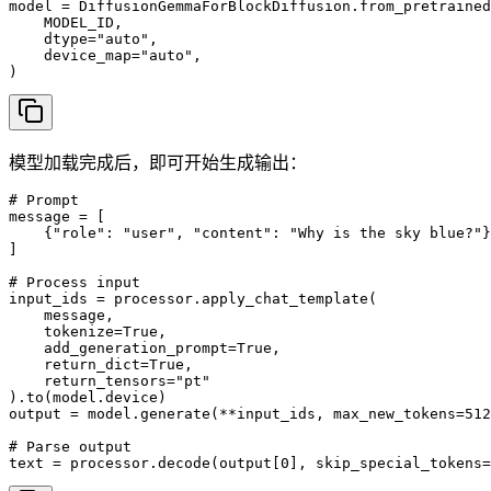
model = DiffusionGemmaForBlockDiffusion.from_pretrained
    MODEL_ID,

    dtype="auto",

    device_map="auto",

)
模型加载完成后，即可开始生成输出：
# Prompt

message = [

    {"role": "user", "content": "Why is the sky blue?"}

]

# Process input

input_ids = processor.apply_chat_template(

    message,

    tokenize=True,

    add_generation_prompt=True,

    return_dict=True,

    return_tensors="pt"

).to(model.device)

output = model.generate(**input_ids, max_new_tokens=512
# Parse output

text = processor.decode(output[0], skip_special_tokens=