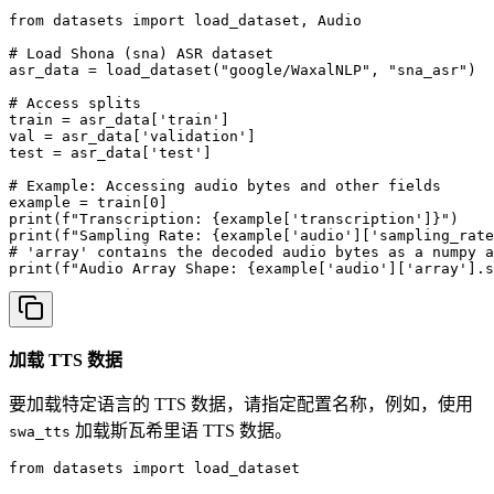
from datasets import load_dataset, Audio

# Load Shona (sna) ASR dataset

asr_data = load_dataset("google/WaxalNLP", "sna_asr")

# Access splits

train = asr_data['train']

val = asr_data['validation']

test = asr_data['test']

# Example: Accessing audio bytes and other fields

example = train[0]

print(f"Transcription: {example['transcription']}")

print(f"Sampling Rate: {example['audio']['sampling_rate
# 'array' contains the decoded audio bytes as a numpy a
print(f"Audio Array Shape: {example['audio']['array'].s
加载 TTS 数据
要加载特定语言的 TTS 数据，请指定配置名称，例如，使用
加载斯瓦希里语 TTS 数据。
swa_tts
from datasets import load_dataset
