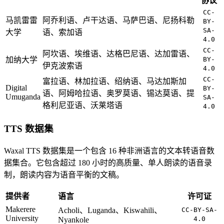
协议
CC-
马凯雷雷
阿乔利语、卢干达语、马萨巴语、尼扬科勒
BY-
SA-
大学
语、索加语
4.0
CC-
阿坎语、埃维语、达格巴尼语、达加雷语、
加纳大学
BY-
伊克波索语
4.0
CC-
富拉语、林加拉语、绍纳语、马达加斯加
Digital
BY-
语、阿姆哈拉语、奥罗莫语、锡达莫语、提
Umuganda
SA-
格利尼亚语、沃莱塔语
4.0
TTS 数据集
Waxal TTS 数据集是一个包含 16 种非洲语言的文本转语音数
据集合。它包含超过 180 小时的高质量、单人朗读的语音录
制，朗读内容为语音平衡的文稿。
提供者
语言
许可证
Makerere
Acholi、Luganda、Kiswahili、
CC-BY-SA-
University
4.0
Nyankole