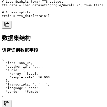
# Load Swahili (swa) TTS dataset

tts_data = load_dataset("google/WaxalNLP", "swa_tts")

# Access splits

train = tts_data['train']
数据集结构
语音识别数据字段
{

  'id': 'sna_0',

  'speaker_id': '...',

  'audio': {

    'array': [...],

    'sample_rate': 16_000

  },

  'transcription': '...',

  'language': 'sna',

  'gender': 'Female',

}