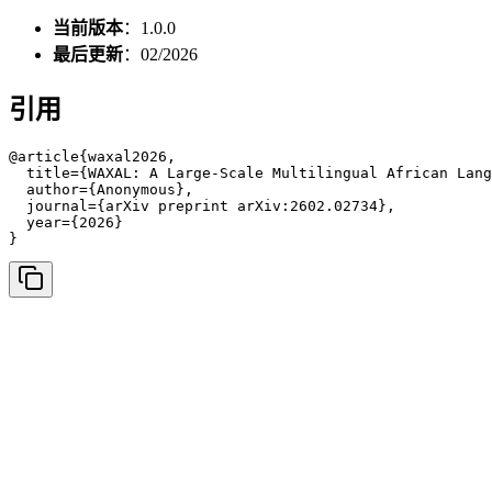
当前版本
：1.0.0
最后更新
：02/2026
引用
@article{waxal2026,

  title={WAXAL: A Large-Scale Multilingual African Lang
  author={Anonymous},

  journal={arXiv preprint arXiv:2602.02734},

  year={2026}

}