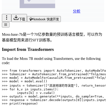
分析
下载
Notebook 快速开发
Moss-base-7b是一个70亿参数量的预训练语言模型，可以作为
基座模型用来进行SFT训练等。
Import from Transformers
To load the Moss 7B model using Transformers, use the following
code:
>>> from transformers import AutoTokenizer, AutoModelFo
>>> tokenizer = AutoTokenizer.from_pretrained("fnlp/mos
>>> model = AutoModelForCausalLM.from_pretrained("fnlp/
>>> model = model.eval()

>>> inputs = tokenizer(["流浪地球的导演是"], return_tensors
>>> for k,v in inputs.items():

        inputs[k] = v.cuda()

>>> outputs = model.generate(**inputs, do_sample=True, 
>>> response = tokenizer.decode(outputs[0][inputs.input
>>> print(response)
