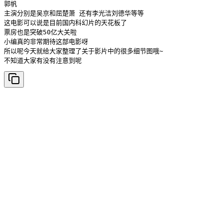
郭帆

主演分别是吴京和屈楚萧 还有李光洁刘德华等等

这电影可以说是目前国内科幻片的天花板了

票房也是突破50亿大关啦

小编真的非常期待这部电影呀

所以呢今天就给大家整理了关于影片中的很多细节图哦~

不知道大家有没有注意到呢