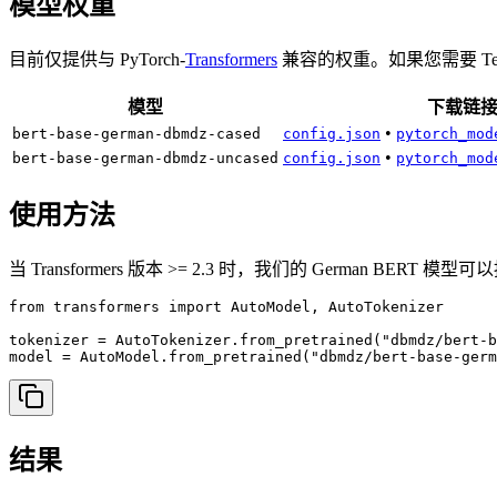
模型权重
目前仅提供与 PyTorch-
Transformers
兼容的权重。如果您需要 Tenso
模型
下载链
•
bert-base-german-dbmdz-cased
config.json
pytorch_mod
•
bert-base-german-dbmdz-uncased
config.json
pytorch_mod
使用方法
当 Transformers 版本 >= 2.3 时，我们的 German BERT
from transformers import AutoModel, AutoTokenizer

tokenizer = AutoTokenizer.from_pretrained("dbmdz/bert-b
model = AutoModel.from_pretrained("dbmdz/bert-base-germ
结果