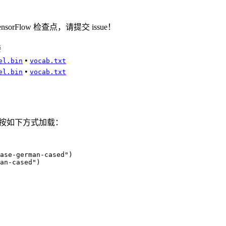
rFlow 检查点，请提交 issue！
接
•
el.bin
vocab.txt
•
el.bin
vocab.txt
 模型可以按如下方式加载：
ase-german-cased")

an-cased")