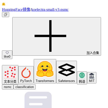
HuggingFace镜像
/
koelectra-small-v3-nsmc
加入合集
like
0
PyTorch
Transformers
Safetensors
MIT
文本分类
韩语
nsmc
classification