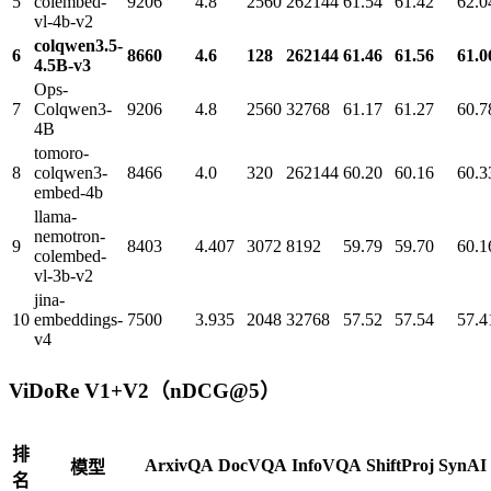
5
colembed-
9206
4.8
2560
262144
61.54
61.42
62.0
vl-4b-v2
colqwen3.5-
6
8660
4.6
128
262144
61.46
61.56
61.0
4.5B-v3
Ops-
7
Colqwen3-
9206
4.8
2560
32768
61.17
61.27
60.7
4B
tomoro-
8
colqwen3-
8466
4.0
320
262144
60.20
60.16
60.3
embed-4b
llama-
nemotron-
9
8403
4.407
3072
8192
59.79
59.70
60.1
colembed-
vl-3b-v2
jina-
10
embeddings-
7500
3.935
2048
32768
57.52
57.54
57.4
v4
ViDoRe V1+V2（nDCG@5）
排
ArxivQA
DocVQA
InfoVQA
ShiftProj
SynAI
模型
名