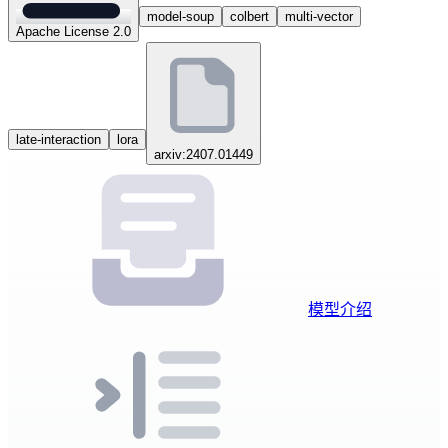
model-soup
colbert
multi-vector
Apache License 2.0
late-interaction
lora
arxiv:2407.01449
模型介绍