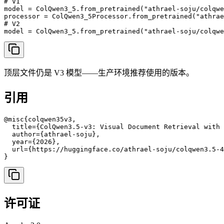
# V1

model = ColQwen3_5.from_pretrained("athrael-soju/colqwe
processor = ColQwen3_5Processor.from_pretrained("athrae
# V2

model = ColQwen3_5.from_pretrained("athrael-soju/colqwe
顶层文件仍是 V3 模型——生产环境推荐使用的版本。
引用
@misc{colqwen35v3,

  title={ColQwen3.5-v3: Visual Document Retrieval with 
  author={athrael-soju},

  year={2026},

  url={https://huggingface.co/athrael-soju/colqwen3.5-4
}
许可证