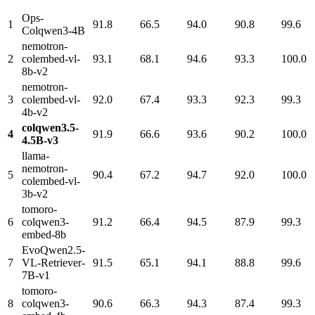
Ops-
1
91.8
66.5
94.0
90.8
99.6
Colqwen3-4B
nemotron-
2
colembed-vl-
93.1
68.1
94.6
93.3
100.0
8b-v2
nemotron-
3
colembed-vl-
92.0
67.4
93.3
92.3
99.3
4b-v2
colqwen3.5-
4
91.9
66.6
93.6
90.2
100.0
4.5B-v3
llama-
nemotron-
5
90.4
67.2
94.7
92.0
100.0
colembed-vl-
3b-v2
tomoro-
6
colqwen3-
91.2
66.4
94.5
87.9
99.3
embed-8b
EvoQwen2.5-
7
VL-Retriever-
91.5
65.1
94.1
88.8
99.6
7B-v1
tomoro-
8
colqwen3-
90.6
66.3
94.3
87.4
99.3