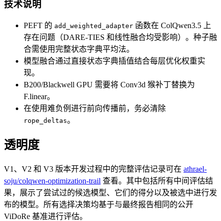
技术说明
PEFT 的
函数在 ColQwen3.5 上
add_weighted_adapter
存在问题（DARE-TIES 和线性融合均受影响）。种子融
合需使用完整状态字典平均法。
模型融合通过直接状态字典插值结合每层优化权重实
现。
B200/Blackwell GPU 需要将 Conv3d 猴补丁替换为
F.linear。
在使用难负例进行前向传播前，务必清除
。
rope_deltas
透明度
V1、V2 和 V3 版本开发过程中的完整评估记录可在
athrael-
soju/colqwen-optimization-trail
查看。其中包括所有中间评估结
果，展示了尝试过的候选模型、它们的得分以及被选中进行发
布的模型。所有选择决策均基于与最终报告相同的公开
ViDoRe 基准进行评估。