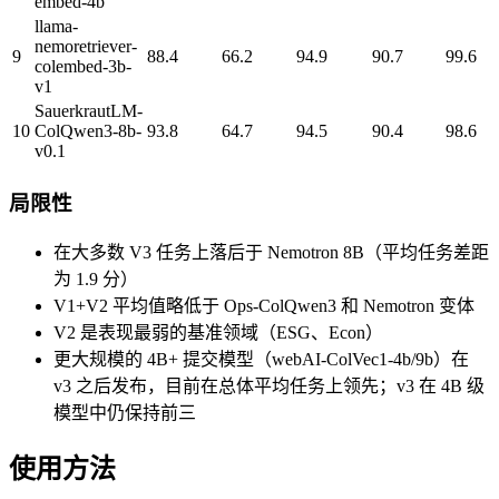
embed-4b
llama-
nemoretriever-
9
88.4
66.2
94.9
90.7
99.6
colembed-3b-
v1
SauerkrautLM-
10
ColQwen3-8b-
93.8
64.7
94.5
90.4
98.6
v0.1
局限性
在大多数 V3 任务上落后于 Nemotron 8B（平均任务差距
为 1.9 分）
V1+V2 平均值略低于 Ops-ColQwen3 和 Nemotron 变体
V2 是表现最弱的基准领域（ESG、Econ）
更大规模的 4B+ 提交模型（webAI-ColVec1-4b/9b）在
v3 之后发布，目前在总体平均任务上领先；v3 在 4B 级
模型中仍保持前三
使用方法