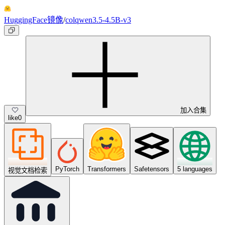
HuggingFace镜像
/
colqwen3.5-4.5B-v3
加入合集
like
0
PyTorch
Transformers
Safetensors
5 languages
视觉文档检索