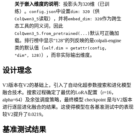
关于嵌入维度的说明
：投影头为320维（已训
练）。
中设置
（供
config.json
dim: 320
读取），并将
作为跨生
ColQwen3_5
embed_dim: 320
态工具的同义词，因此
默认可正确加
ColQwen3_5.from_pretrained(...)
载。排行榜中显示“128”的列反映的是colpali-engine
类的默认值（
self.dim = getattr(config,
），而非实际输出维度。
"dim", 128)
设计理念
V3版本在V2的基础上，引入了自动化超参数搜索和进化模型
融合技术。搜索过程确定了最优的LoRA配置（r=16，
alpha=64）及余弦调度策略，最终模型 checkpoint 是与V2版本
进行逐层进化融合的结果。这使得模型在各基准测试中的表现
较V2提升了0.0219。
基准测试结果