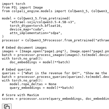
import torch

from PIL import Image

from colpali_engine.models import ColQwen3_5, ColQwen3_
model = ColQwen3_5.from_pretrained(

    "athrael-soju/colqwen3.5-4.5B-v3",

    torch_dtype=torch.bfloat16,

    device_map="cuda",

    attn_implementation="sdpa",

)

processor = ColQwen3_5Processor.from_pretrained("athrae
# Embed document images

images = [Image.open("page1.png"), Image.open("page2.pn
batch = processor.process_images(images).to(model.devic
with torch.no_grad():

    doc_embeddings = model(**batch)

# Embed queries

queries = ["What is the revenue for Q4?", "Show me the 
batch = processor.process_queries(queries).to(model.dev
with torch.no_grad():

    model.rope_deltas = None

    query_embeddings = model(**batch)

# Score with MaxSim

scores = processor.score(query_embeddings, doc_embeddin