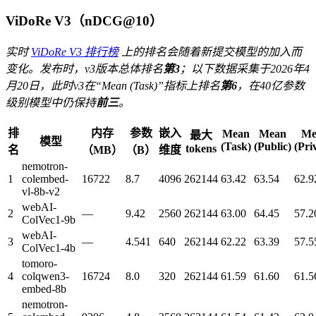
ViDoRe V3（nDCG@10）
实时
ViDoRe V3 排行榜
上的排名会随着新提交模型的加入而
变化。发布时，v3版本总体排名
第3
；以下数据采集于2026年4
月20日，此时v3在“Mean (Task)”指标上排名
第6
，在40亿参数
级别模型中仍保持
前三
。
排
内存
参数
嵌入
Mean
Mean
Me
最大
模型
(Task)
(Public)
(Pri
tokens
名
（MB）
（B）
维度
nemotron-
1
colembed-
16722
8.7
4096
262144
63.42
63.54
62.9
vl-8b-v2
webAI-
2
—
9.42
2560
262144
63.00
64.45
57.2
ColVec1-9b
webAI-
3
—
4.541
640
262144
62.22
63.39
57.5
ColVec1-4b
tomoro-
4
colqwen3-
16724
8.0
320
262144
61.59
61.60
61.5
embed-8b
nemotron-