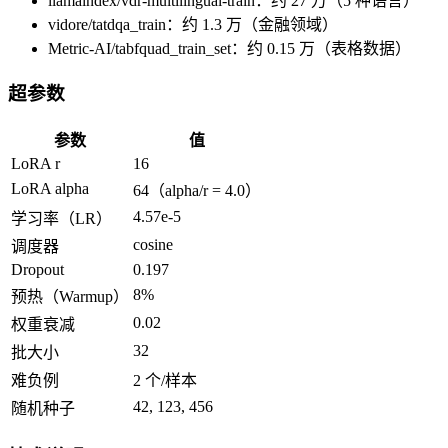
llamaindex/vdr-multilingual-train：约 27 万（5 种语言）
vidore/tatdqa_train：约 1.3 万（金融领域）
Metric-AI/tabfquad_train_set：约 0.15 万（表格数据）
超参数
参数
值
LoRA r
16
LoRA alpha
64（alpha/r = 4.0）
4.57e-5
学习率（LR）
cosine
调度器
Dropout
0.197
8%
预热（Warmup）
0.02
权重衰减
32
批大小
难负例
2 个/样本
42, 123, 456
随机种子