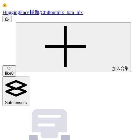
HuggingFace镜像
/
Chilloutmix_lora_mx
加入合集
like
0
Safetensors