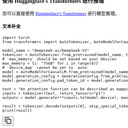
使用 Huggingface's Transformers 进行推理
您可以直接使用
Huggingface's Transformers
进行模型推理。
文本补全
import torch

from transformers import AutoTokenizer, AutoModelForCau
model_name = "deepseek-ai/DeepSeek-V2"

tokenizer = AutoTokenizer.from_pretrained(model_name, t
# `max_memory` should be set based on your devices

max_memory = {i: "75GB" for i in range(8)}

# `device_map` cannot be set to `auto`

model = AutoModelForCausalLM.from_pretrained(model_name
model.generation_config = GenerationConfig.from_pretrai
model.generation_config.pad_token_id = model.generation
text = "An attention function can be described as mappi
inputs = tokenizer(text, return_tensors="pt")

outputs = model.generate(**inputs.to(model.device), max
result = tokenizer.decode(outputs[0], skip_special_toke
print(result)