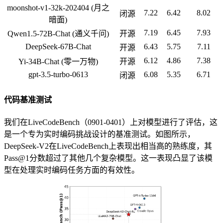
moonshot-v1-32k-202404 (月之
7.22
6.42
8.02
闭源
暗面)
7.19
6.45
7.93
Qwen1.5-72B-Chat (通义千问)
开源
DeepSeek-67B-Chat
6.43
5.75
7.11
开源
6.12
4.86
7.38
Yi-34B-Chat (零一万物)
开源
gpt-3.5-turbo-0613
6.08
5.35
6.71
闭源
代码基准测试
我们在LiveCodeBench（0901-0401）上对模型进行了评估，这
是一个专为实时编码挑战设计的基准测试。如图所示，
DeepSeek-V2在LiveCodeBench上表现出相当高的熟练度，其
Pass@1分数超过了其他几个复杂模型。这一表现凸显了该模
型在处理实时编码任务方面的有效性。