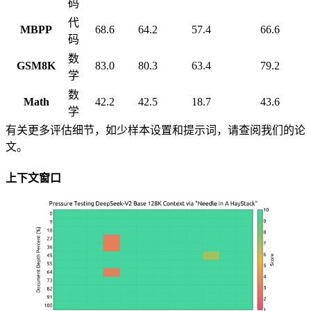
码
代
MBPP
68.6
64.2
57.4
66.6
码
数
GSM8K
83.0
80.3
63.4
79.2
学
数
Math
42.2
42.5
18.7
43.6
学
有关更多评估细节，如少样本设置和提示词，请查阅我们的论
文。
上下文窗口