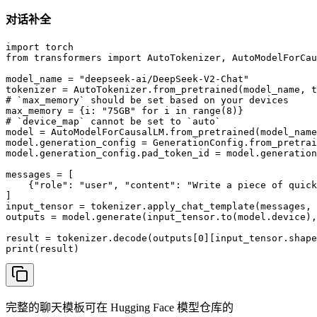
对话补全
import torch

from transformers import AutoTokenizer, AutoModelForCau
model_name = "deepseek-ai/DeepSeek-V2-Chat"

tokenizer = AutoTokenizer.from_pretrained(model_name, t
# `max_memory` should be set based on your devices

max_memory = {i: "75GB" for i in range(8)}

# `device_map` cannot be set to `auto`

model = AutoModelForCausalLM.from_pretrained(model_name
model.generation_config = GenerationConfig.from_pretrai
model.generation_config.pad_token_id = model.generation
messages = [

    {"role": "user", "content": "Write a piece of quick
]

input_tensor = tokenizer.apply_chat_template(messages, 
outputs = model.generate(input_tensor.to(model.device),
result = tokenizer.decode(outputs[0][input_tensor.shape
print(result)
完整的聊天模板可在 Hugging Face 模型仓库的