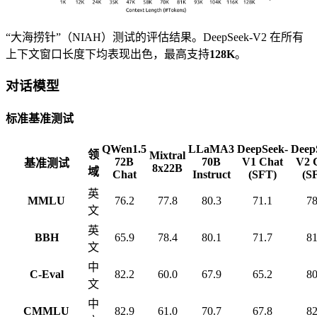
“大海捞针”（NIAH）测试的评估结果。DeepSeek-V2 在所有
上下文窗口长度下均表现出色，最高支持
128K
。
对话模型
标准基准测试
QWen1.5
LLaMA3
DeepSeek-
Deep
领
Mixtral
72B
70B
V1 Chat
V2 
基准测试
8x22B
域
Chat
Instruct
(SFT)
(S
英
MMLU
76.2
77.8
80.3
71.1
78
文
英
BBH
65.9
78.4
80.1
71.7
81
文
中
C-Eval
82.2
60.0
67.9
65.2
80
文
中
CMMLU
82.9
61.0
70.7
67.8
82