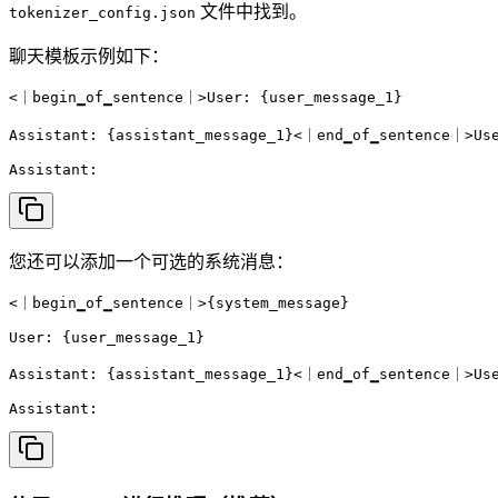
文件中找到。
tokenizer_config.json
聊天模板示例如下：
<｜begin▁of▁sentence｜>User: {user_message_1}

Assistant: {assistant_message_1}<｜end▁of▁sentence｜>Use
Assistant:
您还可以添加一个可选的系统消息：
<｜begin▁of▁sentence｜>{system_message}

User: {user_message_1}

Assistant: {assistant_message_1}<｜end▁of▁sentence｜>Use
Assistant: