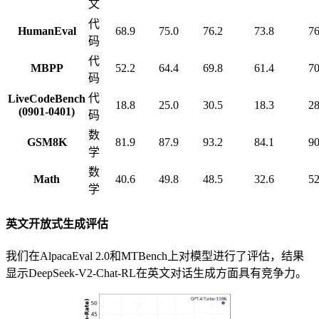
文
代
HumanEval
68.9
75.0
76.2
73.8
76
码
代
MBPP
52.2
64.4
69.8
61.4
70
码
代
LiveCodeBench
18.8
25.0
30.5
18.3
28
(0901-0401)
码
数
GSM8K
81.9
87.9
93.2
84.1
90
学
数
Math
40.6
49.8
48.5
32.6
52
学
英文开放式生成评估
我们在AlpacaEval 2.0和MTBench上对模型进行了评估，结果
显示DeepSeek-V2-Chat-RL在英文对话生成方面具有竞争力。