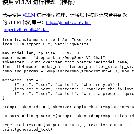
使用 vLLM 进行推理（推荐）
若要使用
vLLM
进行模型推理，请将以下拉取请求合并到您
的 vLLM 代码库中：
https://github.com/vllm-
project/vllm/pull/4650。
from transformers import AutoTokenizer

from vllm import LLM, SamplingParams

max_model_len, tp_size = 8192, 8

model_name = "deepseek-ai/DeepSeek-V2-Chat"

tokenizer = AutoTokenizer.from_pretrained(model_name)

llm = LLM(model=model_name, tensor_parallel_size=tp_siz
sampling_params = SamplingParams(temperature=0.3, max_t
messages_list = [

    [{"role": "user", "content": "Who are you?"}],

    [{"role": "user", "content": "Translate the followi
    [{"role": "user", "content": "Write a piece of quic
]

prompt_token_ids = [tokenizer.apply_chat_template(messa
outputs = llm.generate(prompt_token_ids=prompt_token_id
generated_text = [output.outputs[0].text for output in 
print(generated_text)