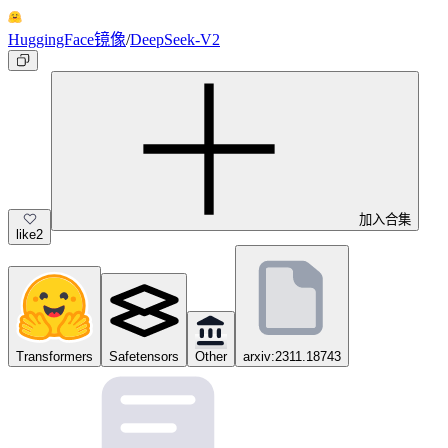
HuggingFace镜像
/
DeepSeek-V2
加入合集
like
2
Transformers
Safetensors
Other
arxiv:2311.18743