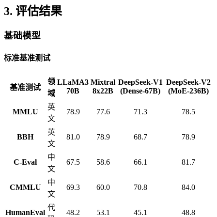
3. 评估结果
基础模型
标准基准测试
领
LLaMA3
Mixtral
DeepSeek-V1
DeepSeek-V2
基准测试
70B
8x22B
(Dense-67B)
(MoE-236B)
域
英
MMLU
78.9
77.6
71.3
78.5
文
英
BBH
81.0
78.9
68.7
78.9
文
中
C-Eval
67.5
58.6
66.1
81.7
文
中
CMMLU
69.3
60.0
70.8
84.0
文
代
HumanEval
48.2
53.1
45.1
48.8