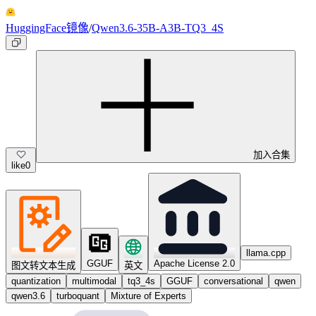
HuggingFace镜像
/
Qwen3.6-35B-A3B-TQ3_4S
加入合集
like
0
llama.cpp
GGUF
Apache License 2.0
图文转文本生成
英文
quantization
multimodal
tq3_4s
GGUF
conversational
qwen
qwen3.6
turboquant
Mixture of Experts