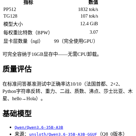
指标
数值
PP512
1832 tok/s
TG128
107 tok/s
12.4 GiB
模型大小
3.07
每权重比特数（BPW）
显卡层数量（ngl）
99（完全使用GPU）
可完全容纳于16GB显存中——无需CPU卸载。
质量评估
在标准问答基准测试中正确率达10/10（法国首都、2+2、
Python字符串反转、重力、二战、质数、沸点、莎士比亚、木
星、hello→Hola）。
基础模型
Qwen/Qwen3.6-35B-A3B
来源：
（Q8_0版本）
unsloth/Qwen3.6-35B-A3B-GGUF