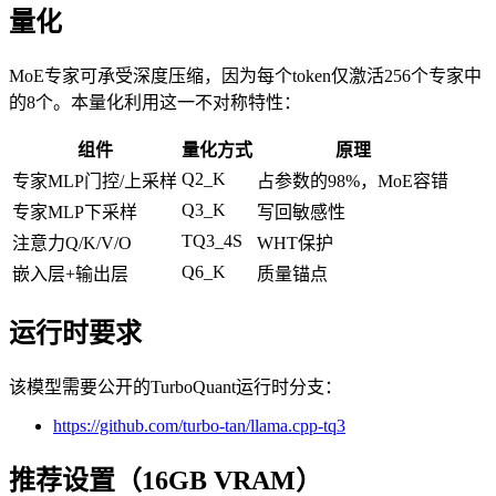
量化
MoE专家可承受深度压缩，因为每个token仅激活256个专家中
的8个。本量化利用这一不对称特性：
组件
量化方式
原理
Q2_K
专家MLP门控/上采样
占参数的98%，MoE容错
Q3_K
专家MLP下采样
写回敏感性
TQ3_4S
注意力Q/K/V/O
WHT保护
Q6_K
嵌入层+输出层
质量锚点
运行时要求
该模型需要公开的TurboQuant运行时分支：
https://github.com/turbo-tan/llama.cpp-tq3
推荐设置（16GB VRAM）