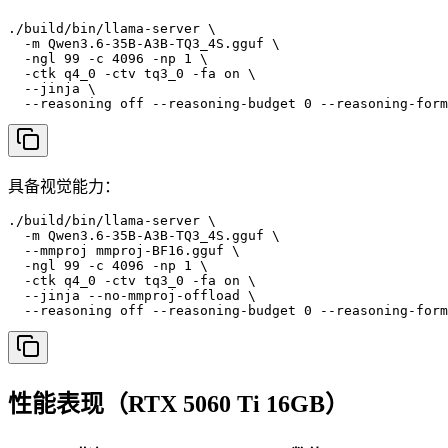
./build/bin/llama-server \

  -m Qwen3.6-35B-A3B-TQ3_4S.gguf \

  -ngl 99 -c 4096 -np 1 \

  -ctk q4_0 -ctv tq3_0 -fa on \

  --jinja \

  --reasoning off --reasoning-budget 0 --reasoning-form
具备视觉能力：
./build/bin/llama-server \

  -m Qwen3.6-35B-A3B-TQ3_4S.gguf \

  --mmproj mmproj-BF16.gguf \

  -ngl 99 -c 4096 -np 1 \

  -ctk q4_0 -ctv tq3_0 -fa on \

  --jinja --no-mmproj-offload \

  --reasoning off --reasoning-budget 0 --reasoning-form
性能表现（RTX 5060 Ti 16GB）