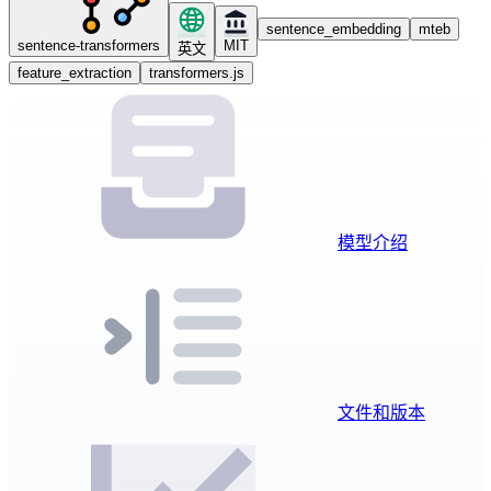
sentence_embedding
mteb
sentence-transformers
MIT
英文
feature_extraction
transformers.js
模型介绍
文件和版本