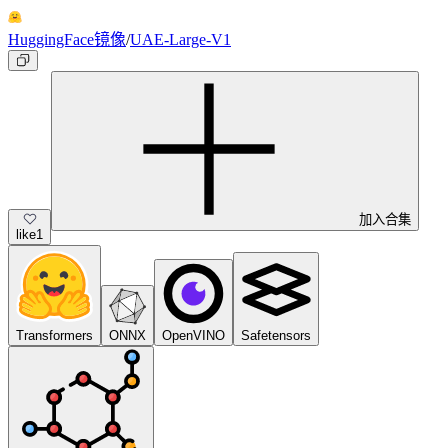
HuggingFace镜像
/
UAE-Large-V1
加入合集
like
1
Transformers
ONNX
OpenVINO
Safetensors