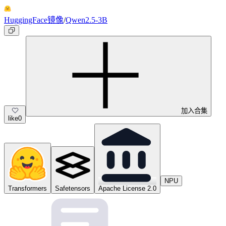
HuggingFace镜像
/
Qwen2.5-3B
加入合集
like
0
NPU
Transformers
Safetensors
Apache License 2.0