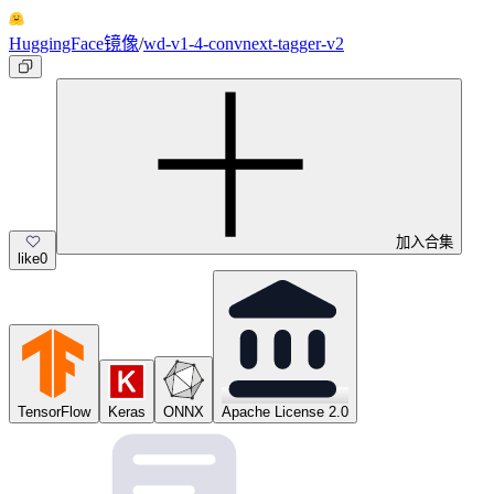
HuggingFace镜像
/
wd-v1-4-convnext-tagger-v2
加入合集
like
0
TensorFlow
Keras
ONNX
Apache License 2.0