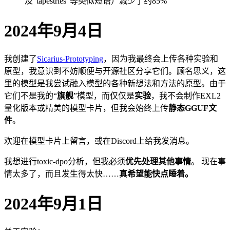
及“tapestries”等类似短语）减少了约85%
2024年9月4日
我创建了
Sicarius-Prototyping
，因为我最终会上传各种实验和
原型，我意识到不妨顺便与开源社区分享它们。顾名思义，这
里的模型是我尝试融入模型的各种新想法和方法的原型。由于
它们不是我的“
旗舰
”模型，而仅仅是
实验
，我不会制作EXL2
量化版本或精美的模型卡片，但我会始终上传
静态GGUF文
件
。
欢迎在模型卡片上留言，或在Discord上给我发消息。
我想进行toxic-dpo分析，但我必须
优先处理其他事情
。 现在事
情太多了，而且发生得太快……
真希望能快点睡着。
2024年9月1日