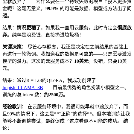
里就放弃了——为什么要在一个持续失败的项目上投入更多资
金呢？这毫无意义，
99.9%
的可能是数据、模型或方法出了问
题。
结果：
情况更糟了
。如果我一直用云服务，此时肯定会
彻底放
弃
。纯粹是浪费钱，直接扔进垃圾桶！
关键决策：
尽管心存疑虑，我还是决定在之前结果的基础上
再进行一轮微调。我知道我的数据是可靠的——只是需要激发
模型的潜力。这次的云服务成本？
10美元
。没错，只要10美
元。
结果：通过R = 128的QLoRA，我成功创建了
Impish_LLAMA_3B
——目前最优秀的角色扮演小模型之一。
训练的总 token 数：
约2500万
。
经验教训：
在云服务环境中，我很可能早就中途放弃了，而
且99%的情况下，这会是**“正确”的选择**。但本地训练让我
能够不断调整尝试，最终促成了这次看似不可能的成功。 结
论：