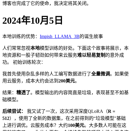
博客也完成了它的使命，我决定将其关闭。
2024年10月5日
本地训练的优势：
Impish_LLAMA_3B
的诞生故事
人们常常忽视
本地
模型训练的好处。下面这个故事将展示，本
地资源和一股子韧劲如何带来云服务
难以轻易复制
的意外成
功。 初始训练轮次：
我首先使用杂乱多样的人工编写数据进行了
全量微调
。如果使
用云服务，成本大约会达到
200美元
。
结果：
糟透了
。模型输出的内容简直是垃圾，表现甚至不如基
础模型。
后续尝试：
我又试了一次，这次采用深度QLoRA（
R =
512
），使用了全新的数据集，在之前得到的“垃圾模型”基础
上进行调优。云服务成本？大约
100美元
。大多数人可能在这