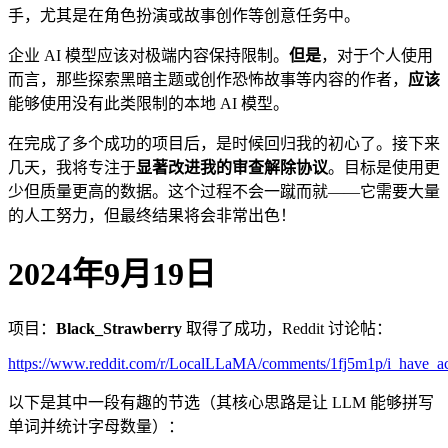
手，尤其是在角色扮演或故事创作等创意任务中。
企业 AI 模型应该对极端内容保持限制。
但是
，对于个人使用
而言，那些探索黑暗主题或创作恐怖故事等内容的作者，
应该
能够使用没有此类限制的本地 AI 模型。
在完成了多个成功的项目后，是时候回归我的初心了。接下来
几天，我将专注于
显著改进我的审查解除协议
。目标是使用更
少但质量更高的数据。这个过程不会一蹴而就——它需要大量
的人工努力，但最终结果将会非常出色！
2024年9月19日
项目：
Black_Strawberry
取得了成功，Reddit 讨论帖：
https://www.reddit.com/r/LocalLLaMA/comments/1fj5m1p/i_have_ac
以下是其中一段有趣的节选（其核心思路是让 LLM 能够拼写
单词并统计字母数量）：