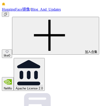
HuggingFace镜像
/
Blog_And_Updates
加入合集
like
0
NeMo
Apache License 2.0