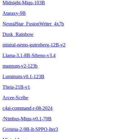
Midnight-Miqu-103B
Ataraxy-9B
NeuralStar_FusionWriter_4x7b
Dusk_Rainbow
mistral-nemo-gutenberg-12B-v2
Llama-3.1-8B-Stheno-v3.4
magnum-v2-123b
Luminum-v0.1-123B
Theia-21B-v1
Arcee-Scribe
c4ai-command-r-08-2024
/Nimbus-Miqu-v0.1-70B
Gemma-2-9B-It-SPPO-Iter3