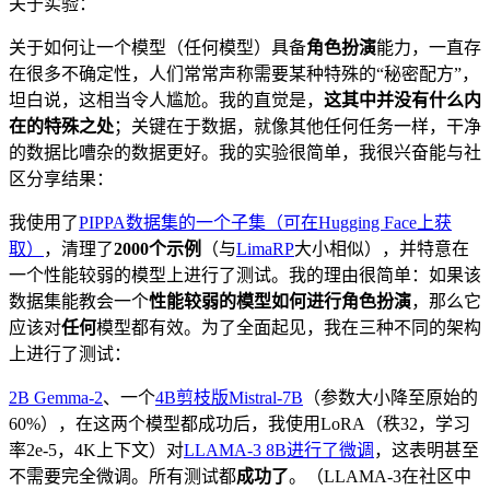
关于实验：
关于如何让一个模型（任何模型）具备
角色扮演
能力，一直存
在很多不确定性，人们常常声称需要某种特殊的“秘密配方”，
坦白说，这相当令人尴尬。我的直觉是，
这其中并没有什么内
在的特殊之处
；关键在于数据，就像其他任何任务一样，干净
的数据比嘈杂的数据更好。我的实验很简单，我很兴奋能与社
区分享结果：
我使用了
PIPPA数据集的一个子集（可在Hugging Face上获
取）
，清理了
2000个示例
（与
LimaRP
大小相似），并特意在
一个性能较弱的模型上进行了测试。我的理由很简单：如果该
数据集能教会一个
性能较弱的模型如何进行角色扮演
，那么它
应该对
任何
模型都有效。为了全面起见，我在三种不同的架构
上进行了测试：
2B Gemma-2
、一个
4B剪枝版Mistral-7B
（参数大小降至原始的
60%），在这两个模型都成功后，我使用LoRA（秩32，学习
率2e-5，4K上下文）对
LLAMA-3 8B进行了微调
，这表明甚至
不需要完全微调。所有测试都
成功了
。（LLAMA-3在社区中