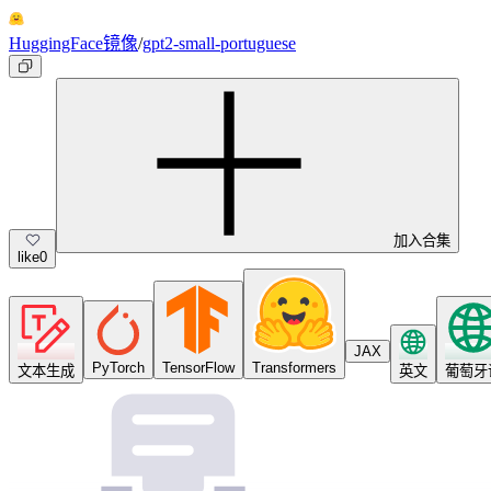
HuggingFace镜像
/
gpt2-small-portuguese
加入合集
like
0
JAX
PyTorch
TensorFlow
Transformers
文本生成
英文
葡萄牙