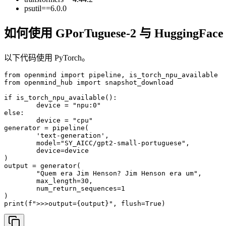
psutil==6.0.0
如何使用 GPorTuguese-2 与 HuggingFac
以下代码使用 PyTorch。
from openmind import pipeline, is_torch_npu_available

from openmind_hub import snapshot_download

if is_torch_npu_available():

	device = "npu:0"

else:

	device = "cpu"

generator = pipeline(

	'text-generation', 

	model="SY_AICC/gpt2-small-portuguese",

	device=device

)

output = generator(

	"Quem era Jim Henson? Jim Henson era um",

	max_length=30, 

	num_return_sequences=1

)

print(f">>>output={output}", flush=True)