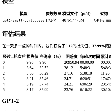
模型
模型
参数数量
模型文件（pt/tf）
架构
487M / 475M
GPT-2 sma
gpt2-small-portuguese
1.24亿
评估结果
在一天多一点的时间内，我们获得了3.17的损失值、
37.99%
经过...轮次后
损失值
准确率（%）
困惑度
每轮次时间
累计
0
9.95
9.90
20950.94
00:00:00
00:00
1
3.64
32.52
38.12
5:48:31
5:48:
2
3.30
36.29
27.16
5:38:18
11:26
3
3.21
37.46
24.71
6:20:51
17:47
4
3.19
37.74
24.21
6:06:29
23:54
5
3.17
37.99
23.76
6:16:22
30:10
GPT-2