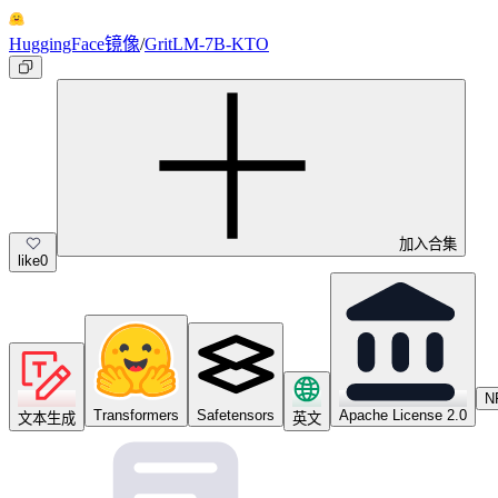
HuggingFace镜像
/
GritLM-7B-KTO
加入合集
like
0
N
Transformers
Safetensors
Apache License 2.0
文本生成
英文