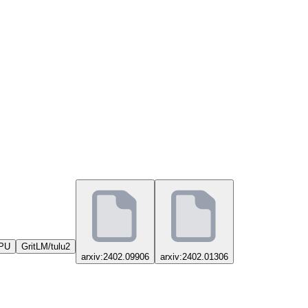
PU
GritLM/tulu2
arxiv:2402.09906
arxiv:2402.01306