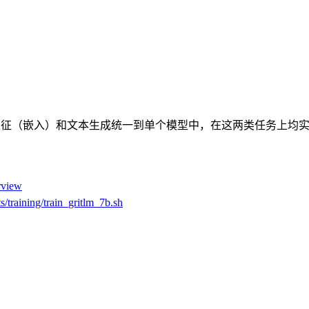
本表征（嵌入）和文本生成统一到单个模型中，在这两类任务上均
rview
s/training/train_gritlm_7b.sh