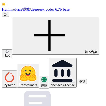
HuggingFace镜像
/
deepseek-coder-6.7b-base
加入合集
like
0
NPU
PyTorch
Transformers
deepseek-license
汉语