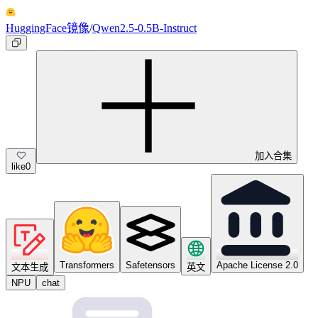
HuggingFace镜像
/
Qwen2.5-0.5B-Instruct
加入合集
like
0
Transformers
Safetensors
Apache License 2.0
文本生成
英文
NPU
chat