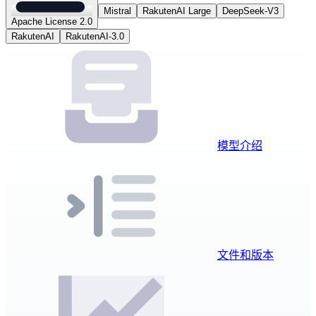
Mistral
RakutenAI Large
DeepSeek-V3
Apache License 2.0
RakutenAI
RakutenAI-3.0
模型介绍
文件和版本