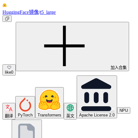
HuggingFace镜像
/
t5_large
加入合集
like
0
NPU
PyTorch
Transformers
Apache License 2.0
翻译
英文