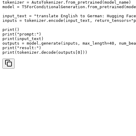
tokenizer = AutoTokenizer.from_pretrained(model_name)

model = T5ForConditionalGeneration.from_pretrained(mode
input_text = "translate English to German: Hugging Face
inputs = tokenizer.encode(input_text, return_tensors="p
print()

print("prompt:")

print(input_text)

outputs = model.generate(inputs, max_length=40, num_bea
print("result:")

print(tokenizer.decode(outputs[0]))