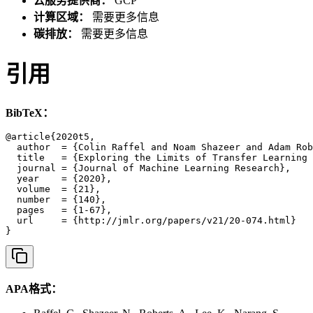
云服务提供商：
GCP
计算区域：
需要更多信息
碳排放：
需要更多信息
引用
BibTeX：
@article{2020t5,

  author  = {Colin Raffel and Noam Shazeer and Adam Rob
  title   = {Exploring the Limits of Transfer Learning 
  journal = {Journal of Machine Learning Research},

  year    = {2020},

  volume  = {21},

  number  = {140},

  pages   = {1-67},

  url     = {http://jmlr.org/papers/v21/20-074.html}

}
APA格式：