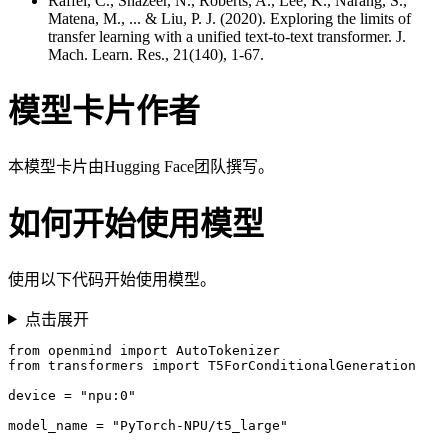
Raffel, C., Shazeer, N., Roberts, A., Lee, K., Narang, S.,
Matena, M., ... & Liu, P. J. (2020). Exploring the limits of
transfer learning with a unified text-to-text transformer. J.
Mach. Learn. Res., 21(140), 1-67.
模型卡片作者
本模型卡片由Hugging Face团队撰写。
如何开始使用模型
使用以下代码开始使用模型。
点击展开
from openmind import AutoTokenizer

from transformers import T5ForConditionalGeneration

device = "npu:0"

model_name = "PyTorch-NPU/t5_large"
