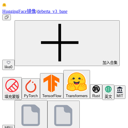
HuggingFace镜像
/
deberta_v3_base
加入合集
like
0
PyTorch
TensorFlow
Transformers
Rust
MIT
填充蒙版
英文
NPU