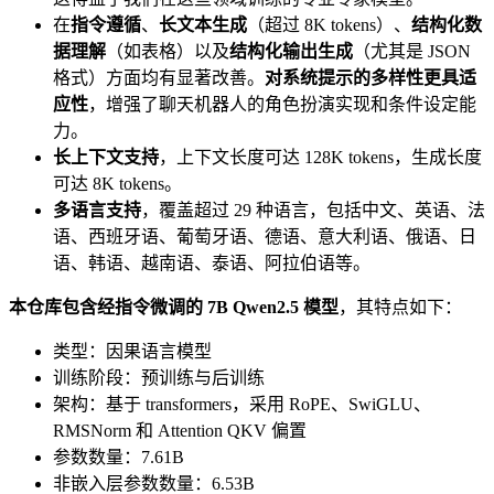
在
指令遵循
、
长文本生成
（超过 8K tokens）、
结构化数
据理解
（如表格）以及
结构化输出生成
（尤其是 JSON
格式）方面均有显著改善。
对系统提示的多样性更具适
应性
，增强了聊天机器人的角色扮演实现和条件设定能
力。
长上下文支持
，上下文长度可达 128K tokens，生成长度
可达 8K tokens。
多语言支持
，覆盖超过 29 种语言，包括中文、英语、法
语、西班牙语、葡萄牙语、德语、意大利语、俄语、日
语、韩语、越南语、泰语、阿拉伯语等。
本仓库包含经指令微调的 7B Qwen2.5 模型
，其特点如下：
类型：因果语言模型
训练阶段：预训练与后训练
架构：基于 transformers，采用 RoPE、SwiGLU、
RMSNorm 和 Attention QKV 偏置
参数数量：7.61B
非嵌入层参数数量：6.53B