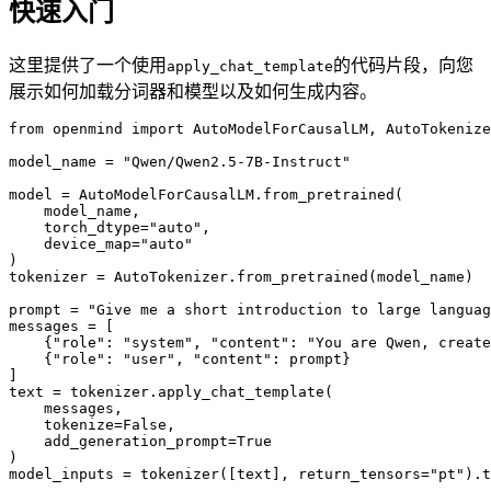
快速入门
这里提供了一个使用
的代码片段，向您
apply_chat_template
展示如何加载分词器和模型以及如何生成内容。
from openmind import AutoModelForCausalLM, AutoTokenize
model_name = "Qwen/Qwen2.5-7B-Instruct"

model = AutoModelForCausalLM.from_pretrained(

    model_name,

    torch_dtype="auto",

    device_map="auto"

)

tokenizer = AutoTokenizer.from_pretrained(model_name)

prompt = "Give me a short introduction to large languag
messages = [

    {"role": "system", "content": "You are Qwen, create
    {"role": "user", "content": prompt}

]

text = tokenizer.apply_chat_template(

    messages,

    tokenize=False,

    add_generation_prompt=True

)

model_inputs = tokenizer([text], return_tensors="pt").t