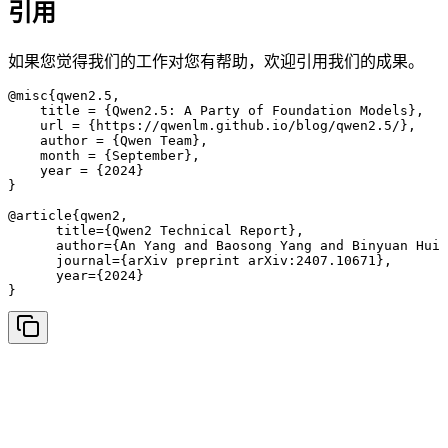
引用
如果您觉得我们的工作对您有帮助，欢迎引用我们的成果。
@misc{qwen2.5,

    title = {Qwen2.5: A Party of Foundation Models},

    url = {https://qwenlm.github.io/blog/qwen2.5/},

    author = {Qwen Team},

    month = {September},

    year = {2024}

}

@article{qwen2,

      title={Qwen2 Technical Report}, 

      author={An Yang and Baosong Yang and Binyuan Hui 
      journal={arXiv preprint arXiv:2407.10671},

      year={2024}

}