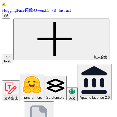
HuggingFace镜像
/
Qwen2.5_7B_Instruct
加入合集
like
0
Transformers
Safetensors
Apache License 2.0
文本生成
英文