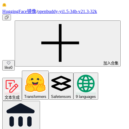
HuggingFace镜像
/
openbuddy-yi1.5-34b-v21.3-32k
加入合集
like
0
Transformers
Safetensors
9 languages
文本生成