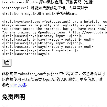
和
库中默认启用。其他实现（包括
transformers
vllm
）可能无法按预期工作，尤其是对于
sentencepiece
、
和
等特殊标记。
<|role|>
<|says|>
<|end|>
<|role|>system<|says|>You(assistant) are a helpful, res
Always answer as helpfully and logically as possible, w
You cannot access the internet, but you have vast knowl
You are trained by OpenBuddy team, (https://openbuddy.a
<|role|>user<|says|>History input 1<|end|>

<|role|>assistant<|says|>History output 1<|end|>

<|role|>user<|says|>History input 2<|end|>

<|role|>assistant<|says|>History output 2<|end|>

<|role|>user<|says|>Current input<|end|>

<|role|>assistant<|says|>
此格式在
中也有定义，这意味着您可
tokenizer_config.json
以直接使用
部署类 OpenAI 的 API 服务。更多信息，请
vllm
参考
vllm 文档
。
免责声明