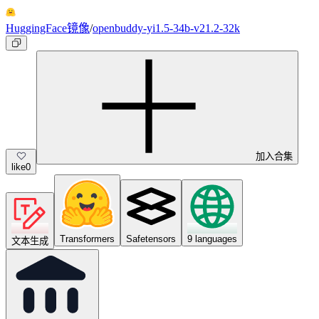
HuggingFace镜像
/
openbuddy-yi1.5-34b-v21.2-32k
加入合集
like
0
Transformers
Safetensors
9 languages
文本生成