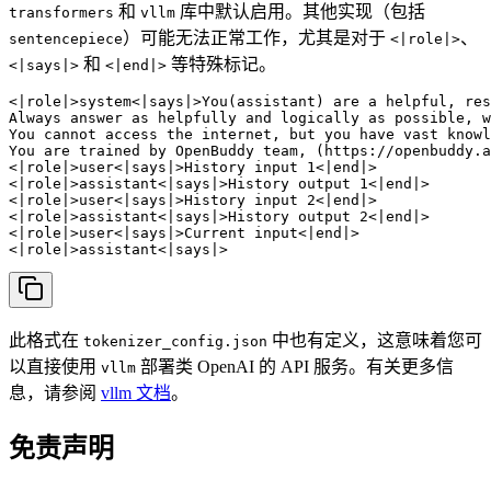
和
库中默认启用。其他实现（包括
transformers
vllm
）可能无法正常工作，尤其是对于
、
sentencepiece
<|role|>
和
等特殊标记。
<|says|>
<|end|>
<|role|>system<|says|>You(assistant) are a helpful, res
Always answer as helpfully and logically as possible, w
You cannot access the internet, but you have vast knowl
You are trained by OpenBuddy team, (https://openbuddy.a
<|role|>user<|says|>History input 1<|end|>

<|role|>assistant<|says|>History output 1<|end|>

<|role|>user<|says|>History input 2<|end|>

<|role|>assistant<|says|>History output 2<|end|>

<|role|>user<|says|>Current input<|end|>

<|role|>assistant<|says|>
此格式在
中也有定义，这意味着您可
tokenizer_config.json
以直接使用
部署类 OpenAI 的 API 服务。有关更多信
vllm
息，请参阅
vllm 文档
。
免责声明