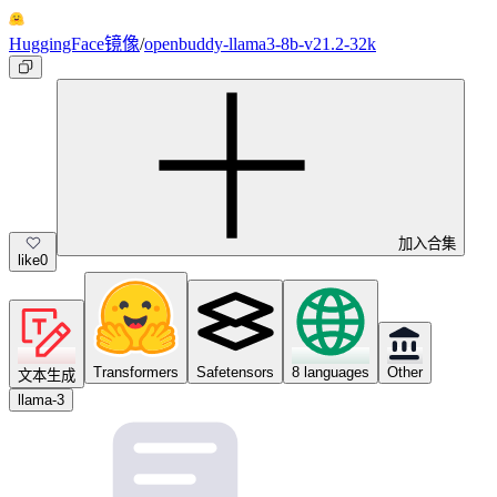
HuggingFace镜像
/
openbuddy-llama3-8b-v21.2-32k
加入合集
like
0
Transformers
Safetensors
8 languages
Other
文本生成
llama-3