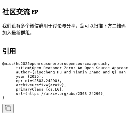
社区交流 🍺
我们设有多个微信群用于讨论与分享，您可以扫描下方二维码
加入最新群组。
引用
@misc{hu2025openreasonerzeroopensourceapproach,

      title={Open-Reasoner-Zero: An Open Source Approac
      author={Jingcheng Hu and Yinmin Zhang and Qi Han 
      year={2025},

      eprint={2503.24290},

      archivePrefix={arXiv},

      primaryClass={cs.LG},

      url={https://arxiv.org/abs/2503.24290}, 

}