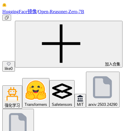
HuggingFace镜像
/
Open-Reasoner-Zero-7B
加入合集
like
0
Transformers
Safetensors
MIT
arxiv:2503.24290
强化学习