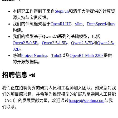
本研究工作得到了来自
StepFun
和清华大学提供的计算资
源支持与宝贵反馈。
我们的训练框架基于
OpenRLHF
、
vllm
、
DeepSpeed
和
ray
构建。
我们的模型基于
Qwen2.5系列
的基础模型，包括
Qwen2.5-0.5B
、
Qwen2.5-1.5B
、
Qwen2.5-7B
和
Qwen2.5-
32B
。
感谢
Project Numina
、
Tulu3
以及
OpenR1-Math-220k
提供
的开源数据集。
招聘信息 📣
我们正在招聘优秀的研究人员和工程师加入团队。如果您对我
们的项目感兴趣，并希望为推理模型的扩展乃至通用人工智能
（AGI）的发展贡献力量，欢迎通过
hanqer@stepfun.com
与我
们联系。