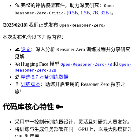
🚀 完整的评估模型套件，助力深度研究：
Open-
{
0.5B
,
1.5B
,
7B
,
32B
}。
Reasoner-Zero-Critic-
[2025/02/18]
我们正式发布
。
Open-Reasoner-Zero
本次发布包含以下开源内容：
🌊
论文
：深入分析 Reasoner-Zero 训练过程并分享研究
见解
🤗 Hugging Face 模型
和
Open-Reasoner-Zero-7B
Open-
Reasoner-Zero-32B
🎁
精选 5.7 万条训练数据
📄
训练脚本
：助您开启专属的 Reasoner-Zero 探索之
旅！
代码库核心特性 🔑
采用单一控制器训练器设计，灵活且对研究人员友好。
将训练与生成任务部署在同一GPU上，以最大限度提升
GPU利用率。