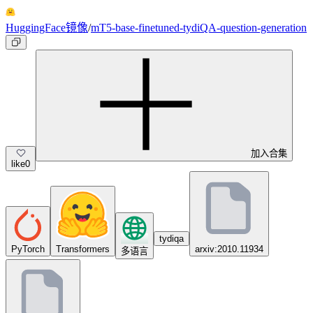
HuggingFace镜像
/
mT5-base-finetuned-tydiQA-question-generation
加入合集
like
0
tydiqa
PyTorch
Transformers
arxiv:2010.11934
多语言