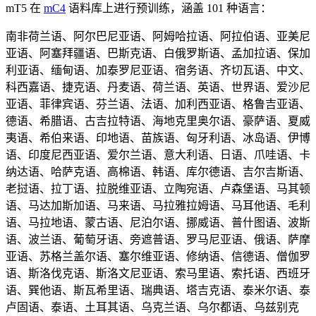
mT5 在
mC4
语料库上进行预训练，涵盖 101 种语言：
南非荷兰语、阿尔巴尼亚语、阿姆哈拉语、阿拉伯语、亚美尼
亚语、阿塞拜疆语、巴斯克语、白俄罗斯语、孟加拉语、保加
利亚语、缅甸语、加泰罗尼亚语、宿务语、齐切瓦语、中文、
科西嘉语、捷克语、丹麦语、荷兰语、英语、世界语、爱沙尼
亚语、菲律宾语、芬兰语、法语、加利西亚语、格鲁吉亚语、
德语、希腊语、古吉拉特语、海地克里奥尔语、豪萨语、夏威
夷语、希伯来语、印地语、苗族语、匈牙利语、冰岛语、伊博
语、印度尼西亚语、爱尔兰语、意大利语、日语、爪哇语、卡
纳达语、哈萨克语、高棉语、韩语、库尔德语、吉尔吉斯语、
老挝语、拉丁语、拉脱维亚语、立陶宛语、卢森堡语、马其顿
语、马达加斯加语、马来语、马拉雅拉姆语、马耳他语、毛利
语、马拉地语、蒙古语、尼泊尔语、挪威语、普什图语、波斯
语、波兰语、葡萄牙语、旁遮普语、罗马尼亚语、俄语、萨摩
亚语、苏格兰盖尔语、塞尔维亚语、修纳语、信德语、僧伽罗
语、斯洛伐克语、斯洛文尼亚语、索马里语、索托语、西班牙
语、巽他语、斯瓦希里语、瑞典语、塔吉克语、泰米尔语、泰
卢固语、泰语、土耳其语、乌克兰语、乌尔都语、乌兹别克