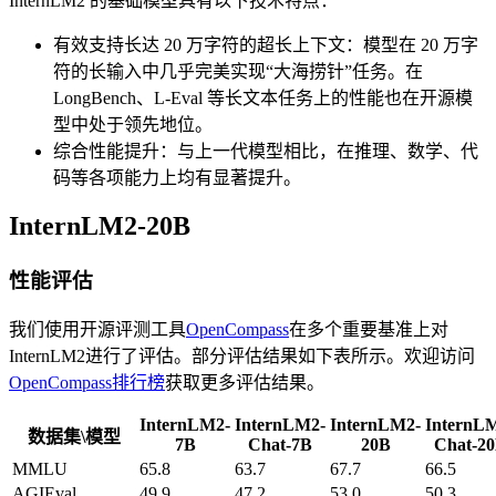
InternLM2 的基础模型具有以下技术特点：
有效支持长达 20 万字符的超长上下文：模型在 20 万字
符的长输入中几乎完美实现“大海捞针”任务。在
LongBench、L-Eval 等长文本任务上的性能也在开源模
型中处于领先地位。
综合性能提升：与上一代模型相比，在推理、数学、代
码等各项能力上均有显著提升。
InternLM2-20B
性能评估
我们使用开源评测工具
OpenCompass
在多个重要基准上对
InternLM2进行了评估。部分评估结果如下表所示。欢迎访问
OpenCompass排行榜
获取更多评估结果。
InternLM2-
InternLM2-
InternLM2-
InternL
数据集\模型
7B
Chat-7B
20B
Chat-2
MMLU
65.8
63.7
67.7
66.5
AGIEval
49.9
47.2
53.0
50.3