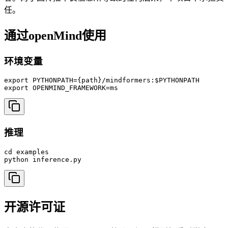
任。
通过openMind使用
环境变量
export PYTHONPATH={path}/mindformers:$PYTHONPATH

export OPENMIND_FRAMEWORK=ms
推理
cd examples

python inference.py
开源许可证