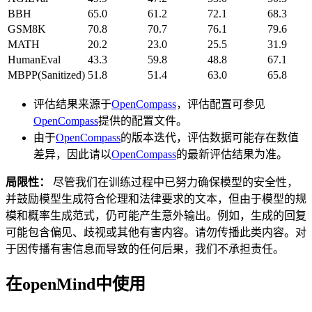
BBH
65.0
61.2
72.1
68.3
GSM8K
70.8
70.7
76.1
79.6
MATH
20.2
23.0
25.5
31.9
HumanEval
43.3
59.8
48.8
67.1
MBPP(Sanitized)
51.8
51.4
63.0
65.8
评估结果来源于
OpenCompass
，评估配置可参见
OpenCompass
提供的配置文件。
由于
OpenCompass
的版本迭代，评估数据可能存在数值
差异，因此请以
OpenCompass
的最新评估结果为准。
局限性：
尽管我们在训练过程中已努力确保模型的安全性，
并鼓励模型生成符合伦理和法律要求的文本，但由于模型的规
模和概率生成范式，仍可能产生意外输出。例如，生成的回复
可能包含偏见、歧视或其他有害内容。请勿传播此类内容。对
于因传播有害信息而导致的任何后果，我们不承担责任。
在openMind中使用