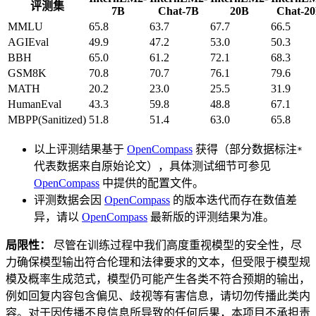
评测集
7B
Chat-7B
20B
Chat-2
MMLU
65.8
63.7
67.7
66.5
AGIEval
49.9
47.2
53.0
50.3
BBH
65.0
61.2
72.1
68.3
GSM8K
70.8
70.7
76.1
79.6
MATH
20.2
23.0
25.5
31.9
HumanEval
43.3
59.8
48.8
67.1
MBPP(Sanitized)
51.8
51.4
63.0
65.8
以上评测结果基于
OpenCompass
获得（部分数据标注
*
代表数据来自原始论文），具体测试细节可参见
OpenCompass
中提供的配置文件。
评测数据会因
OpenCompass
的版本迭代而存在数值差
异，请以
OpenCompass
最新版的评测结果为准。
局限性：
尽管在训练过程中我们高度重视模型的安全性，尽
力确保模型输出符合伦理和法律要求的文本，但受限于模型规
模及概率生成范式，模型仍可能产生各类不符合预期的输出，
例如回复内容包含偏见、歧视等有害信息，请切勿传播此类内
容。对于因传播不良信息所导致的任何后果，本项目不承担责