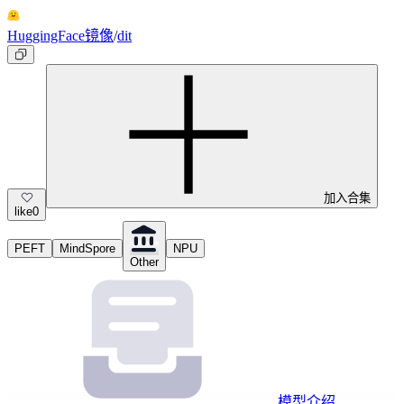
HuggingFace镜像
/
dit
加入合集
like
0
PEFT
MindSpore
NPU
Other
模型介绍