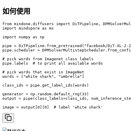
如何使用
from mindone.diffusers import DiTPipeline, DPMSolverMul
import mindspore as ms

import numpy as np

pipe = DiTPipeline.from_pretrained("facebook/DiT-XL-2-2
pipe.scheduler = DPMSolverMultistepScheduler.from_confi
# pick words from Imagenet class labels

pipe.labels  # to print all available words

# pick words that exist in ImageNet

words = ["white shark", "umbrella"]

class_ids = pipe.get_label_ids(words)

generator = np.random.default_rng(33)

output = pipe(class_labels=class_ids, num_inference_ste
image = output[0][0]  # label 'white shark'