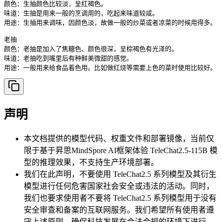
颜色：生抽颜色比较淡，呈红褐色。 

味道：生抽是用来一般的烹调用的，吃起来味道较咸。 

用途：生抽用来调味，因颜色淡，故做一般的炒菜或者凉菜的时候用得多。 

老抽 

颜色：老抽是加入了焦糖色、颜色很深，呈棕褐色有光泽的。 

味道：老抽吃到嘴里后有种鲜美微甜的感觉。 

用途：一般用来给食品着色用。比如做红烧等需要上色的菜时使用比较好。
声明
本文档提供的模型代码、权重文件和部署镜像，当前仅
限于基于昇思MindSpore AI框架体验 TeleChat2.5-115B 模
型的推理效果，不支持生产环境部署。
我们在此声明，不要使用 TeleChat2.5 系列模型及其衍生
模型进行任何危害国家社会安全或违法的活动。同时，
我们也要求使用者不要将 TeleChat2.5 系列模型用于没有
安全审查和备案的互联网服务。我们希望所有使用者遵
守上述原则，确保科技发展在合法合规的环境下进行。