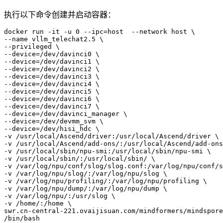
执行以下命令创建并启动容器：
docker run -it -u 0 --ipc=host  --network host \

--name vllm_telechat2.5 \

--privileged \

--device=/dev/davinci0 \

--device=/dev/davinci1 \

--device=/dev/davinci2 \

--device=/dev/davinci3 \

--device=/dev/davinci4 \

--device=/dev/davinci5 \

--device=/dev/davinci6 \

--device=/dev/davinci7 \

--device=/dev/davinci_manager \

--device=/dev/devmm_svm \

--device=/dev/hisi_hdc \

-v /usr/local/Ascend/driver:/usr/local/Ascend/driver \

-v /usr/local/Ascend/add-ons/:/usr/local/Ascend/add-ons
-v /usr/local/sbin/npu-smi:/usr/local/sbin/npu-smi \

-v /usr/local/sbin/:/usr/local/sbin/ \

-v /var/log/npu/conf/slog/slog.conf:/var/log/npu/conf/s
-v /var/log/npu/slog/:/var/log/npu/slog \

-v /var/log/npu/profiling/:/var/log/npu/profiling \

-v /var/log/npu/dump/:/var/log/npu/dump \

-v /var/log/npu/:/usr/slog \

-v /home/:/home \

swr.cn-central-221.ovaijisuan.com/mindformers/mindspore
/bin/bash