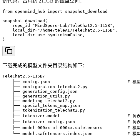
例代码，占用约 211GB 的磁盘空间：
from openmind_hub import snapshot_download

snapshot_download(

    repo_id="MindSpore-Lab/TeleChat2.5-115B",

    local_dir="/home/teleAI/TeleChat2.5-115B",

    local_dir_use_symlinks=False,

)
下载完成的模型文件夹目录结构如下：
TeleChat2.5-115B/

    ├── config.json                               # 
    ├── configuration_telechat2.py

    ├── generation_config.json

    ├── generation_utils.py

    ├── modeling_telechat2.py

    ├── special_tokens_map.json

    ├── tokenization_telechat2.py

    ├── tokenizer.model                           # 词
    ├── tokenizer_config.json                     # 
    ├── model-000xx-of-000xx.safetensors          # 
    └── model.safetensors.index.json              