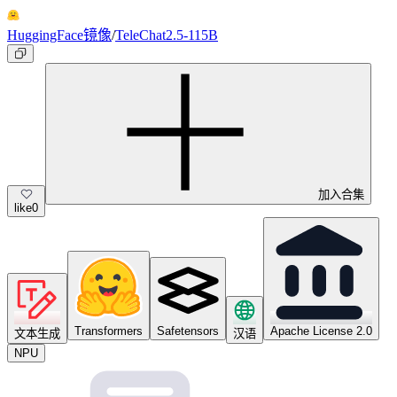
HuggingFace镜像
/
TeleChat2.5-115B
加入合集
like
0
Transformers
Safetensors
Apache License 2.0
文本生成
汉语
NPU