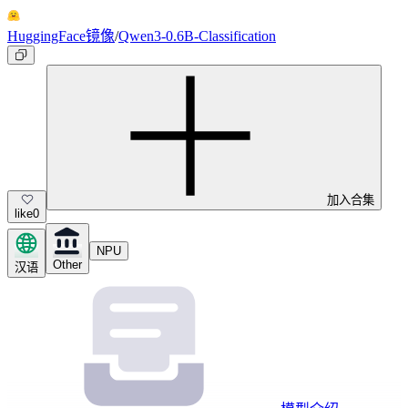
HuggingFace镜像
/
Qwen3-0.6B-Classification
加入合集
like
0
NPU
Other
汉语