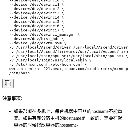
   --device=/dev/davinci0 \

   --device=/dev/davinci1 \

   --device=/dev/davinci2 \

   --device=/dev/davinci3 \

   --device=/dev/davinci4 \

   --device=/dev/davinci5 \

   --device=/dev/davinci6 \

   --device=/dev/davinci7 \

   --device=/dev/davinci_manager \

   --device=/dev/hisi_hdc \

   --device /dev/devmm_svm \

   -v /usr/local/Ascend/driver:/usr/local/Ascend/driver
   -v /usr/local/Ascend/firmware:/usr/local/Ascend/firm
   -v /usr/local/sbin/npu-smi:/usr/local/sbin/npu-smi \

   -v /usr/local/sbin:/usr/local/sbin \

   -v /etc/hccn.conf:/etc/hccn.conf \

   swr.cn-central-221.ovaijisuan.com/mindformers/mindsp
   /bin/bash
注意事项：
如果部署在多机上，每台机器中容器的hostname不能重
复。如果有部分宿主机的hostname是一致的，需要在起
容器的时候修改容器的hostname。