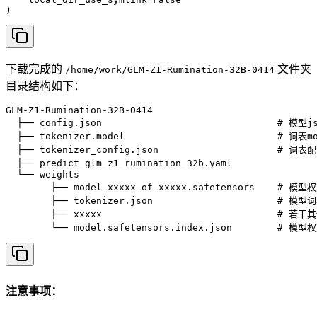
)
下载完成的
文件夹
/home/work/GLM-Z1-Rumination-32B-0414
目录结构如下：
GLM-Z1-Rumination-32B-0414

  ├── config.json                               # 模型
  ├── tokenizer.model                           # 词表m
  ├── tokenizer_config.json                     # 词表
  ├── predict_glm_z1_rumination_32b.yaml            
  └── weights

        ├── model-xxxxx-of-xxxxx.safetensors    # 模型
        ├── tokenizer.json                      # 模型
        ├── xxxxx                               # 若干
        └── model.safetensors.index.json        # 
注意事项：