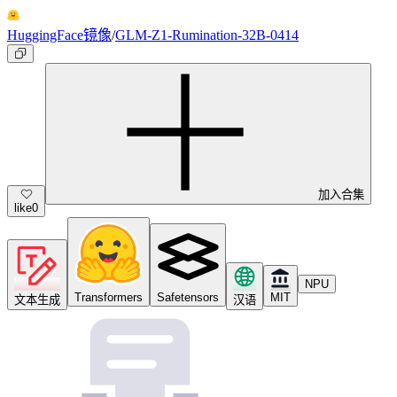
HuggingFace镜像
/
GLM-Z1-Rumination-32B-0414
加入合集
like
0
NPU
Transformers
Safetensors
MIT
文本生成
汉语