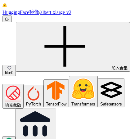
HuggingFace镜像
/
albert-xlarge-v2
加入合集
like
0
PyTorch
TensorFlow
Transformers
Safetensors
填充蒙版