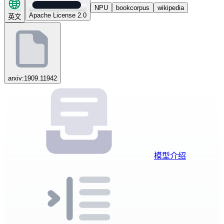
NPU
bookcorpus
wikipedia
Apache License 2.0
英文
arxiv:1909.11942
模型介绍