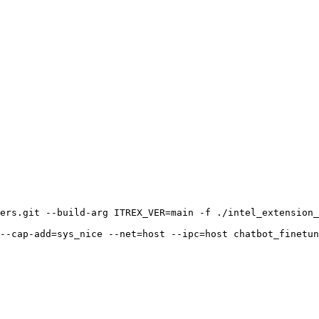
ers.git --build-arg ITREX_VER=main -f ./intel_extension_
--cap-add=sys_nice --net=host --ipc=host chatbot_finetun