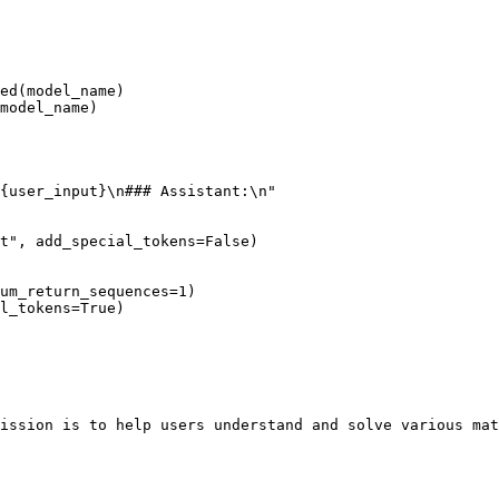
ed(model_name)

model_name)

{user_input}\n### Assistant:\n"

t", add_special_tokens=False)

um_return_sequences=1)

l_tokens=True)

ission is to help users understand and solve various mat