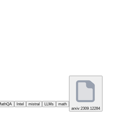
MathQA
Intel
mistral
LLMs
math
arxiv:2309.12284