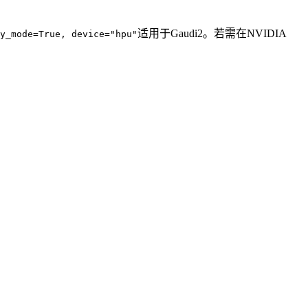
适用于Gaudi2。若需在NVIDIA
y_mode=True, device="hpu"