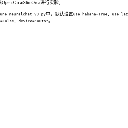
Open-Orca/SlimOrca进行实验。
中，默认设置
une_neuralchat_v3.py
use_habana=True, use_laz
。
e=False, device="auto"