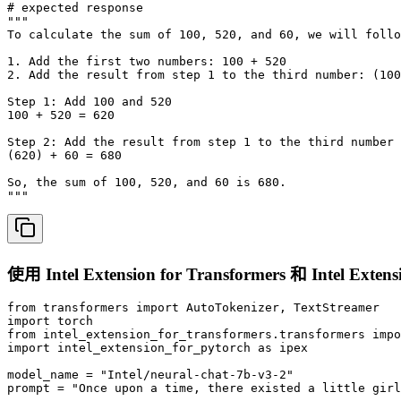
# expected response

"""

To calculate the sum of 100, 520, and 60, we will follo
1. Add the first two numbers: 100 + 520

2. Add the result from step 1 to the third number: (100
Step 1: Add 100 and 520

100 + 520 = 620

Step 2: Add the result from step 1 to the third number 
(620) + 60 = 680

So, the sum of 100, 520, and 60 is 680.

"""
使用 Intel Extension for Transformers 和 Intel Ext
from transformers import AutoTokenizer, TextStreamer

import torch

from intel_extension_for_transformers.transformers impo
import intel_extension_for_pytorch as ipex

model_name = "Intel/neural-chat-7b-v3-2"

prompt = "Once upon a time, there existed a little girl