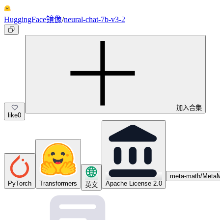
HuggingFace镜像
/
neural-chat-7b-v3-2
加入合集
like
0
meta-math/Meta
PyTorch
Transformers
Apache License 2.0
英文