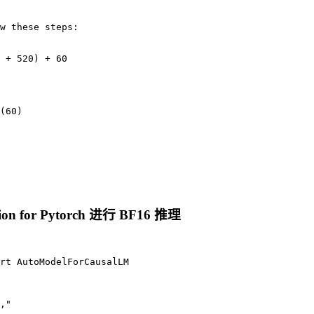
w these steps:

 + 520) + 60

(60)

ension for Pytorch 进行 BF16 推理
rt AutoModelForCausalLM

,"
