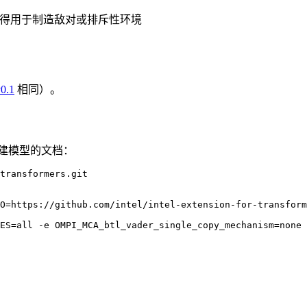
得用于制造敌对或排斥性环境
v0.1
相同）。
建模型的文档：
transformers.git

O=https://github.com/intel/intel-extension-for-transform
ES=all -e OMPI_MCA_btl_vader_single_copy_mechanism=none 