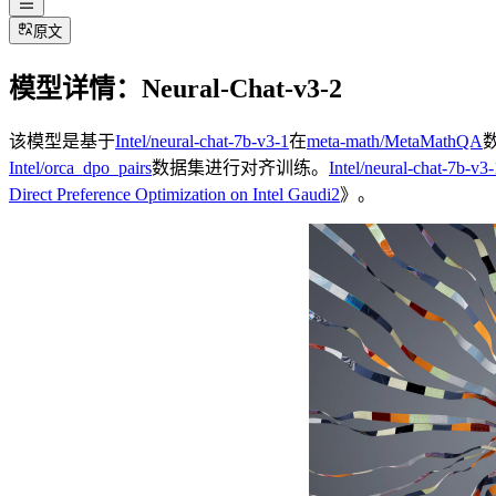
原文
模型详情：Neural-Chat-v3-2
该模型是基于
Intel/neural-chat-7b-v3-1
在
meta-math/MetaMathQA
Intel/orca_dpo_pairs
数据集进行对齐训练。
Intel/neural-chat-7b-v3-
Direct Preference Optimization on Intel Gaudi2
》。