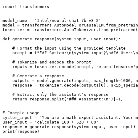
import transformers

model_name = 'Intel/neural-chat-7b-v3-2'

model = transformers.AutoModelForCausalLM.from_pretrain
tokenizer = transformers.AutoTokenizer.from_pretrained(
def generate_response(system_input, user_input):

    # Format the input using the provided template

    prompt = f"### System:\n{system_input}\n### User:\n
    # Tokenize and encode the prompt

    inputs = tokenizer.encode(prompt, return_tensors="p
    # Generate a response

    outputs = model.generate(inputs, max_length=1000, n
    response = tokenizer.decode(outputs[0], skip_specia
    # Extract only the assistant's response

    return response.split("### Assistant:\n")[-1]

# Example usage

system_input = "You are a math expert assistant. Your m
user_input = "calculate 100 + 520 + 60"

response = generate_response(system_input, user_input)

print(response)
