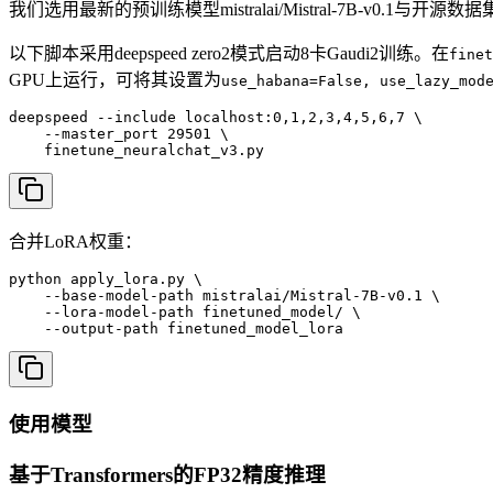
我们选用最新的预训练模型mistralai/Mistral-7B-v0.1与开源数据集
以下脚本采用deepspeed zero2模式启动8卡Gaudi2训练。在
finet
GPU上运行，可将其设置为
use_habana=False, use_lazy_mod
deepspeed --include localhost:0,1,2,3,4,5,6,7 \

    --master_port 29501 \

    finetune_neuralchat_v3.py
合并LoRA权重：
python apply_lora.py \

    --base-model-path mistralai/Mistral-7B-v0.1 \

    --lora-model-path finetuned_model/ \

    --output-path finetuned_model_lora
使用模型
基于Transformers的FP32精度推理