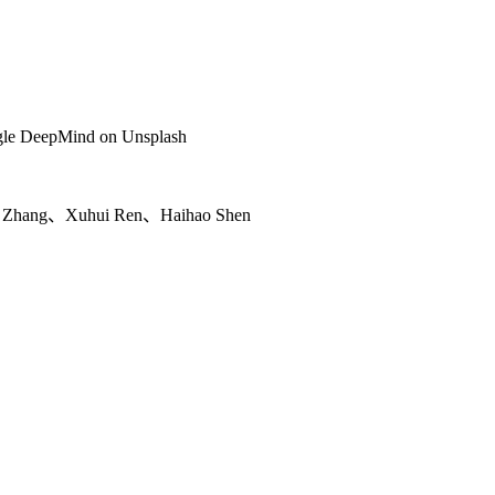
eepMind on Unsplash
g、Xuhui Ren、Haihao Shen