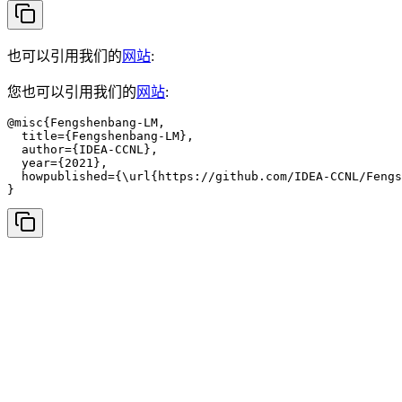
也可以引用我们的
网站
:
您也可以引用我们的
网站
:
@misc{Fengshenbang-LM,

  title={Fengshenbang-LM},

  author={IDEA-CCNL},

  year={2021},

  howpublished={\url{https://github.com/IDEA-CCNL/Fengs
}