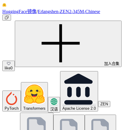
HuggingFace镜像
/
Erlangshen-ZEN2-345M-Chinese
加入合集
like
0
ZEN
PyTorch
Transformers
Apache License 2.0
汉语