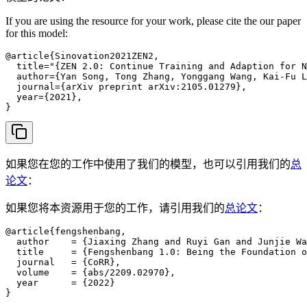
If you are using the resource for your work, please cite the our paper
for this model:
@article{Sinovation2021ZEN2,

  title="{ZEN 2.0: Continue Training and Adaption for N
  author={Yan Song, Tong Zhang, Yonggang Wang, Kai-Fu L
  journal={arXiv preprint arXiv:2105.01279},

  year={2021},

}
如果您在您的工作中使用了我们的模型，也可以引用我们的
总
论文
：
如果您将本资源用于您的工作，请引用我们的
总论文
：
@article{fengshenbang,

  author    = {Jiaxing Zhang and Ruyi Gan and Junjie Wa
  title     = {Fengshenbang 1.0: Being the Foundation o
  journal   = {CoRR},

  volume    = {abs/2209.02970},

  year      = {2022}

}