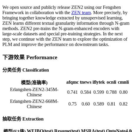
We open source and publicly release ZEN2 using our Fengshen
Framework in collaboration with the
ZEN team
. More precisely, by
bringing together knowledge extracted by unsupervised learning,
ZEN learns different textual granularity information through N-gram
methods. ZEN2 pre-trains the N-gram-enhanced encoders with
large-scale datasets and special pre-training strategies. In the next
step, we continue with the ZEN team to explore the optimization of
PLM and improve the performance on downstream tasks.
下游效果 Performance
分类任务 Classification
afqmc
tnews
iflytek
ocnli
cmnli
模型(准确率)
Erlangshen-ZEN2-345M-
0.741
0.584
0.599
0.788
0.80
Chinese
Erlangshen-ZEN2-668M-
0.75
0.60
0.589
0.81
0.82
Chinese
抽取任务 Extraction
WEIBO(test)
Resume(test)
MSRA(test)
OntoNote4.0(
模型(F1值)