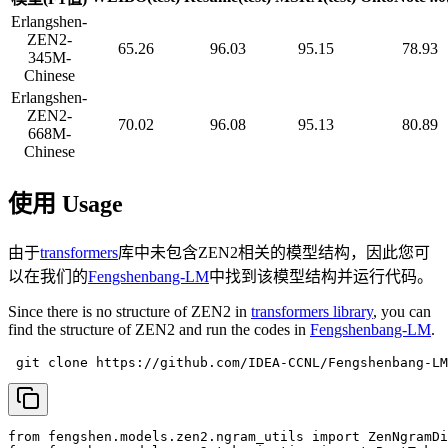
Erlangshen-
ZEN2-
65.26
96.03
95.15
78.93
345M-
Chinese
Erlangshen-
ZEN2-
70.02
96.08
95.13
80.89
668M-
Chinese
使用 Usage
由于
transformers
库中未包含ZEN2相关的模型结构，因此您可
以在我们的
Fengshenbang-LM
中找到该模型结构并运行代码。
Since there is no structure of ZEN2 in
transformers library
, you can
find the structure of ZEN2 and run the codes in
Fengshenbang-LM
.
 git clone https://github.com/IDEA-CCNL/Fengshenbang-LM
from fengshen.models.zen2.ngram_utils import ZenNgramDi