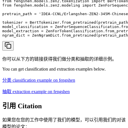
from fengshen.models.zen2.tokenization import BertToken
from fengshen.models.zen2.modeling import ZenForSequenc
pretrain_path = 'IDEA-CCNL/Erlangshen-ZEN2-345M-Chinese
tokenizer = BertTokenizer.from_pretrained(pretrain_path
model_classification = ZenForSequenceClassification.fro
model_extraction = ZenForTokenClassification.from_pretr
你可以从下方的链接获得我们做分类和抽取的详细示例。
You can get classification and extraction examples below.
分类 classification example on fengshen
抽取 extraction example on fengshen
引用 Citation
如果您在您的工作中使用了我们的模型，可以引用我们的对该
模型的论文：