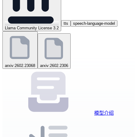
tts
speech-language-model
Llama Community License 3.2
arxiv:2602.23068
arxiv:2602.2306
模型介绍