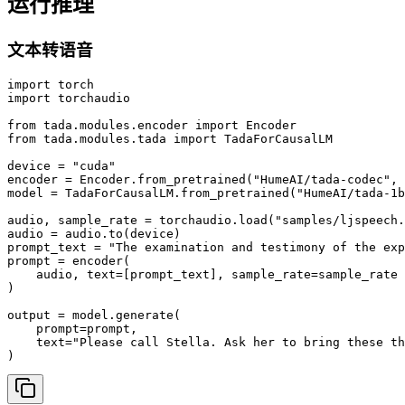
运行推理
文本转语音
import torch

import torchaudio

from tada.modules.encoder import Encoder

from tada.modules.tada import TadaForCausalLM

device = "cuda"

encoder = Encoder.from_pretrained("HumeAI/tada-codec", 
model = TadaForCausalLM.from_pretrained("HumeAI/tada-1b
audio, sample_rate = torchaudio.load("samples/ljspeech.
audio = audio.to(device)

prompt_text = "The examination and testimony of the exp
prompt = encoder(

    audio, text=[prompt_text], sample_rate=sample_rate

)

output = model.generate(

    prompt=prompt,

    text="Please call Stella. Ask her to bring these th
)