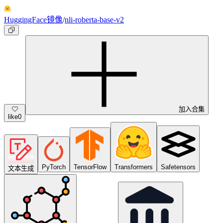
HuggingFace镜像
/
nli-roberta-base-v2
加入合集
like
0
PyTorch
TensorFlow
Transformers
Safetensors
文本生成