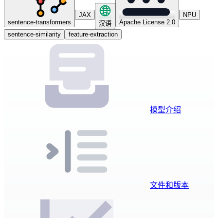
JAX
NPU
sentence-transformers
Apache License 2.0
汉语
sentence-similarity
feature-extraction
模型介绍
文件和版本