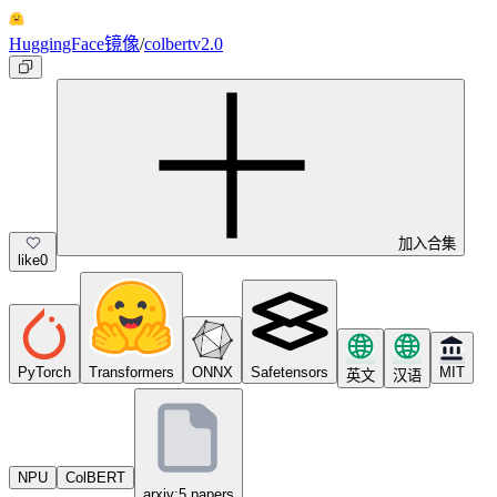
HuggingFace镜像
/
colbertv2.0
加入合集
like
0
PyTorch
Transformers
ONNX
Safetensors
MIT
英文
汉语
NPU
ColBERT
arxiv:5 papers