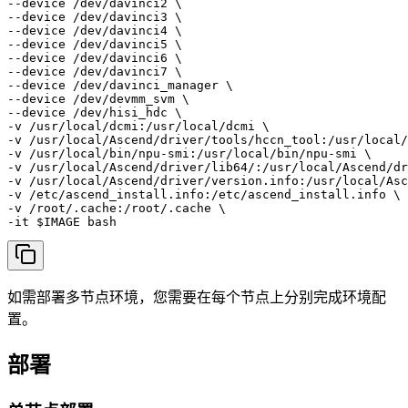
--device /dev/davinci2 \

--device /dev/davinci3 \

--device /dev/davinci4 \

--device /dev/davinci5 \

--device /dev/davinci6 \

--device /dev/davinci7 \

--device /dev/davinci_manager \

--device /dev/devmm_svm \

--device /dev/hisi_hdc \

-v /usr/local/dcmi:/usr/local/dcmi \

-v /usr/local/Ascend/driver/tools/hccn_tool:/usr/local/
-v /usr/local/bin/npu-smi:/usr/local/bin/npu-smi \

-v /usr/local/Ascend/driver/lib64/:/usr/local/Ascend/dr
-v /usr/local/Ascend/driver/version.info:/usr/local/Asc
-v /etc/ascend_install.info:/etc/ascend_install.info \

-v /root/.cache:/root/.cache \

-it $IMAGE bash
如需部署多节点环境，您需要在每个节点上分别完成环境配
置。
部署