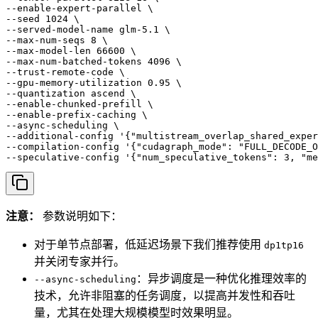
--enable-expert-parallel \

--seed 1024 \

--served-model-name glm-5.1 \

--max-num-seqs 8 \

--max-model-len 66600 \

--max-num-batched-tokens 4096 \

--trust-remote-code \

--gpu-memory-utilization 0.95 \

--quantization ascend \

--enable-chunked-prefill \

--enable-prefix-caching \

--async-scheduling \

--additional-config '{"multistream_overlap_shared_exper
--compilation-config '{"cudagraph_mode": "FULL_DECODE_O
--speculative-config '{"num_speculative_tokens": 3, "me
注意：
参数说明如下：
对于单节点部署，低延迟场景下我们推荐使用
dp1tp16
并关闭专家并行。
：异步调度是一种优化推理效率的
--async-scheduling
技术，允许非阻塞的任务调度，以提高并发性和吞吐
量，尤其在处理大规模模型时效果明显。