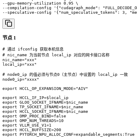
--gpu-memory-utilization 0.95 \

--compilation-config '{"cudagraph_mode": "FULL_DECODE_O
--speculative-config '{"num_speculative_tokens": 3, "me
节点 1
# 通过 ifconfig 获取本机信息

# nic_name 为当前节点 local_ip 对应的网卡接口名称

nic_name="xxx"

local_ip="xxx"

# node0_ip 的值必须与节点0（主节点）中设置的 local_ip 一致

node0_ip="xxxx"

export HCCL_OP_EXPANSION_MODE="AIV"

export HCCL_IF_IP=$local_ip

export GLOO_SOCKET_IFNAME=$nic_name

export TP_SOCKET_IFNAME=$nic_name

export HCCL_SOCKET_IFNAME=$nic_name

export OMP_PROC_BIND=false

export OMP_NUM_THREADS=10

export VLLM_USE_V1=1

export HCCL_BUFFSIZE=200

export PYTORCH_NPU_ALLOC_CONF=expandable_segments:True
