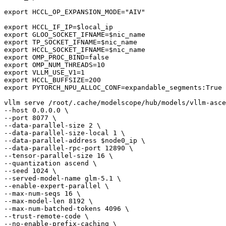
export HCCL_OP_EXPANSION_MODE="AIV"

export HCCL_IF_IP=$local_ip

export GLOO_SOCKET_IFNAME=$nic_name

export TP_SOCKET_IFNAME=$nic_name

export HCCL_SOCKET_IFNAME=$nic_name

export OMP_PROC_BIND=false

export OMP_NUM_THREADS=10

export VLLM_USE_V1=1

export HCCL_BUFFSIZE=200

export PYTORCH_NPU_ALLOC_CONF=expandable_segments:True

vllm serve /root/.cache/modelscope/hub/models/vllm-asce
--host 0.0.0.0 \

--port 8077 \

--data-parallel-size 2 \

--data-parallel-size-local 1 \

--data-parallel-address $node0_ip \

--data-parallel-rpc-port 12890 \

--tensor-parallel-size 16 \

--quantization ascend \

--seed 1024 \

--served-model-name glm-5.1 \

--enable-expert-parallel \

--max-num-seqs 16 \

--max-model-len 8192 \

--max-num-batched-tokens 4096 \

--trust-remote-code \

--no-enable-prefix-caching \
