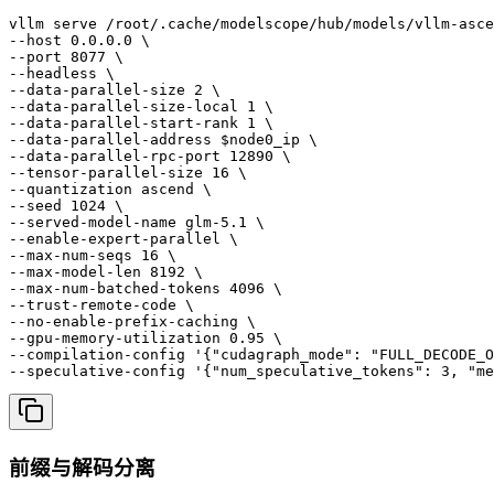
vllm serve /root/.cache/modelscope/hub/models/vllm-asce
--host 0.0.0.0 \

--port 8077 \

--headless \

--data-parallel-size 2 \

--data-parallel-size-local 1 \

--data-parallel-start-rank 1 \

--data-parallel-address $node0_ip \

--data-parallel-rpc-port 12890 \

--tensor-parallel-size 16 \

--quantization ascend \

--seed 1024 \

--served-model-name glm-5.1 \

--enable-expert-parallel \

--max-num-seqs 16 \

--max-model-len 8192 \

--max-num-batched-tokens 4096 \

--trust-remote-code \

--no-enable-prefix-caching \

--gpu-memory-utilization 0.95 \

--compilation-config '{"cudagraph_mode": "FULL_DECODE_O
--speculative-config '{"num_speculative_tokens": 3, "me
前缀与解码分离