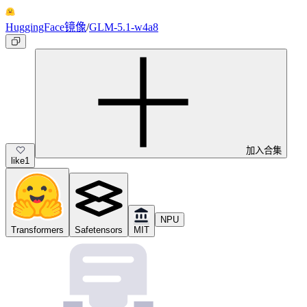
HuggingFace镜像
/
GLM-5.1-w4a8
加入合集
like
1
NPU
Transformers
Safetensors
MIT