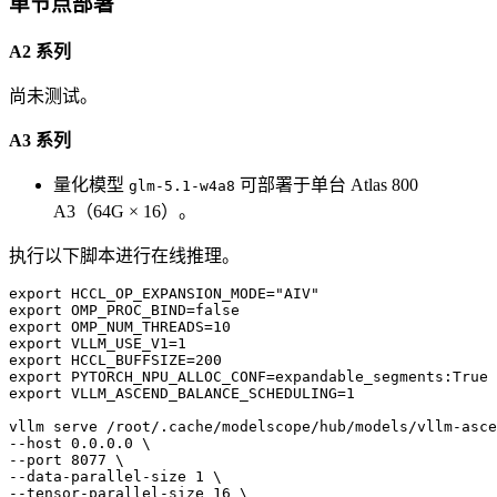
单节点部署
A2 系列
尚未测试。
A3 系列
量化模型
可部署于单台 Atlas 800
glm-5.1-w4a8
A3（64G × 16）。
执行以下脚本进行在线推理。
export HCCL_OP_EXPANSION_MODE="AIV"

export OMP_PROC_BIND=false

export OMP_NUM_THREADS=10

export VLLM_USE_V1=1

export HCCL_BUFFSIZE=200

export PYTORCH_NPU_ALLOC_CONF=expandable_segments:True

export VLLM_ASCEND_BALANCE_SCHEDULING=1

vllm serve /root/.cache/modelscope/hub/models/vllm-asce
--host 0.0.0.0 \

--port 8077 \

--data-parallel-size 1 \

--tensor-parallel-size 16 \
