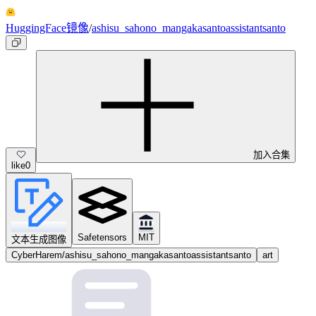
HuggingFace镜像
/
ashisu_sahono_mangakasantoassistantsanto
加入合集
like
0
Safetensors
MIT
文本生成图像
CyberHarem/ashisu_sahono_mangakasantoassistantsanto
art