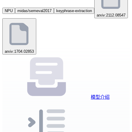
NPU
midas/semeval2017
keyphrase-extraction
arxiv:2112.08547
arxiv:1704.02853
模型介绍