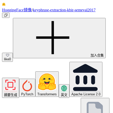
HuggingFace镜像
/
keyphrase-extraction-kbir-semeval2017
加入合集
like
0
PyTorch
Transformers
Apache License 2.0
摘要生成
英文