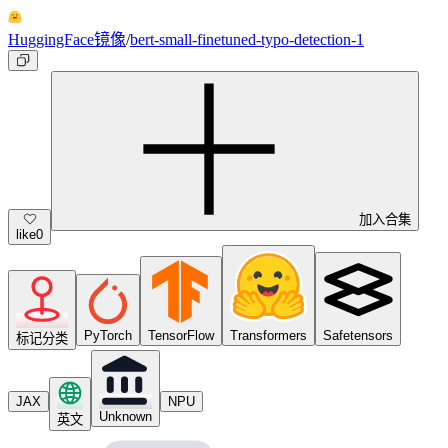
HuggingFace镜像
/
bert-small-finetuned-typo-detection-1
加入合集
like
0
PyTorch
TensorFlow
Transformers
Safetensors
标记分类
JAX
NPU
Unknown
英文